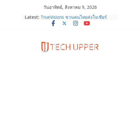
Skip
วันอาทิตย์, สิงหาคม 9, 2026
HUAWEI Pura 90s Series 5G+ ซื้อกับ
to
Latest:
True 5G ลดสูงสุด 19,400 บาท พร้อม
content
สิทธิพิเศษครบครันทั้งความบันเทิง และ
บริการหลังการขาย
TrueVisions ชวนคนไทยส่งใจเชียร์
“เนเน่ รอยัล” บนเวทีโลก ร่วมลุ้นทุก
โมเมนต์สำคัญใน AMERICA’S GOT
TALENT SEASON 21
realme เตรียมฉลองครบรอบแบรนด์กับ
“828 Fan Festival 2026” ภายใต้คอน
เซ็ปต์ “Make Your Passion Real”
OPPO Reno16 5G มาพร้อมความจุใหม่
12GB+512GB เปิดคอลเลกชันพร้อม
เพื่อนซี้ไอคอนิกคนล่าสุด Pingu Limited
Edition เติมความน่ารักทุกโมเมนต์
Samsung Galaxy Z Fold8 Ultra,
Fold8, Flip8, Watch Ultra2 และ
Watch9 ประกาศความสำเร็จ ยอดสั่ง
จองทั่วโลกโตเกิน 30%