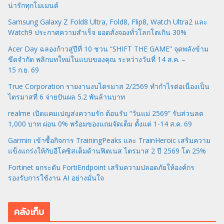
น่ารักทุกโมเมนต์
Samsung Galaxy Z Fold8 Ultra, Fold8, Flip8, Watch Ultra2 และ
Watch9 ประกาศความสำเร็จ ยอดสั่งจองทั่วโลกโตเกิน 30%
Acer Day ฉลองก้าวสู่ปีที่ 10 ชวน “SHIFT THE GAME” จุดพลังข้าม
ขีดจำกัด พลิกบทใหม่ในแบบของคุณ ระหว่างวันที่ 14 ส.ค. –
15 ก.ย. 69
True Corporation รายงานงบไตรมาส 2/2569 ทำกำไรต่อเนื่องเป็น
ไตรมาสที่ 6 จ่ายปันผล 5.2 พันล้านบาท
realme เปิดแคมเปญส่งความรัก ต้อนรับ “วันแม่ 2569” รับส่วนลด
1,000 บาท ผ่อน 0% พร้อมของแถมจัดเต็ม ตั้งแต่ 1-14 ส.ค. 69
Garmin เข้าซื้อกิจการ TrainingPeaks และ TrainHeroic เสริมความ
แข็งแกร่งให้กับอีโคซิสเต็มด้านฟิตเนส ไตรมาส 2 ปี 2569 โต 25%
Fortinet ยกระดับ FortiEndpoint เสริมความปลอดภัยให้องค์กร
รองรับการใช้งาน AI อย่างมั่นใจ
คลังเก็บ