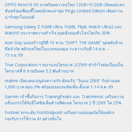
OPPO Reno16 5G มาพร้อมความจุใหม่ 12GB+512GB เปิดคอลเลก
ชันพร้อมเพื่อนซี้ไอคอนิกคนล่าสุด Pingu Limited Edition เติมความ
น่ารักทุกโมเมนต์
Samsung Galaxy Z Fold8 Ultra, Fold8, Flip8, Watch Ultra2 และ
Watch9 ประกาศความสำเร็จ ยอดสั่งจองทั่วโลกโตเกิน 30%
Acer Day ฉลองก้าวสู่ปีที่ 10 ชวน “SHIFT THE GAME” จุดพลังข้าม
ขีดจำกัด พลิกบทใหม่ในแบบของคุณ ระหว่างวันที่ 14 ส.ค. –
15 ก.ย. 69
True Corporation รายงานงบไตรมาส 2/2569 ทำกำไรต่อเนื่องเป็น
ไตรมาสที่ 6 จ่ายปันผล 5.2 พันล้านบาท
realme เปิดแคมเปญส่งความรัก ต้อนรับ “วันแม่ 2569” รับส่วนลด
1,000 บาท ผ่อน 0% พร้อมของแถมจัดเต็ม ตั้งแต่ 1-14 ส.ค. 69
Garmin เข้าซื้อกิจการ TrainingPeaks และ TrainHeroic เสริมความ
แข็งแกร่งให้กับอีโคซิสเต็มด้านฟิตเนส ไตรมาส 2 ปี 2569 โต 25%
Fortinet ยกระดับ FortiEndpoint เสริมความปลอดภัยให้องค์กร
รองรับการใช้งาน AI อย่างมั่นใจ