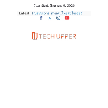
Skip
วันอาทิตย์, สิงหาคม 9, 2026
HUAWEI Pura 90s Series 5G+ ซื้อกับ
to
Latest:
True 5G ลดสูงสุด 19,400 บาท พร้อม
content
สิทธิพิเศษครบครันทั้งความบันเทิง และ
บริการหลังการขาย
TrueVisions ชวนคนไทยส่งใจเชียร์
“เนเน่ รอยัล” บนเวทีโลก ร่วมลุ้นทุก
โมเมนต์สำคัญใน AMERICA’S GOT
TALENT SEASON 21
realme เตรียมฉลองครบรอบแบรนด์กับ
“828 Fan Festival 2026” ภายใต้คอน
เซ็ปต์ “Make Your Passion Real”
OPPO Reno16 5G มาพร้อมความจุใหม่
12GB+512GB เปิดคอลเลกชันพร้อม
เพื่อนซี้ไอคอนิกคนล่าสุด Pingu Limited
Edition เติมความน่ารักทุกโมเมนต์
Samsung Galaxy Z Fold8 Ultra,
Fold8, Flip8, Watch Ultra2 และ
Watch9 ประกาศความสำเร็จ ยอดสั่ง
จองทั่วโลกโตเกิน 30%