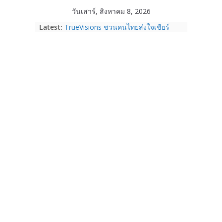
Skip
วันเสาร์, สิงหาคม 8, 2026
to
Latest:
TrueVisions ชวนคนไทยส่งใจเชียร์
content
“เนเน่ รอยัล” บนเวทีโลก ร่วมลุ้นทุก
โมเมนต์สำคัญใน AMERICA’S GOT
TALENT SEASON 21
realme เตรียมฉลองครบรอบแบรนด์กับ
“828 Fan Festival 2026” ภายใต้คอน
เซ็ปต์ “Make Your Passion Real”
OPPO Reno16 5G มาพร้อมความจุใหม่
12GB+512GB เปิดคอลเลกชันพร้อม
เพื่อนซี้ไอคอนิกคนล่าสุด Pingu Limited
Edition เติมความน่ารักทุกโมเมนต์
Samsung Galaxy Z Fold8 Ultra,
Fold8, Flip8, Watch Ultra2 และ
Watch9 ประกาศความสำเร็จ ยอดสั่ง
จองทั่วโลกโตเกิน 30%
HUAWEI Pura 90s Series 5G+ ซื้อกับ
True 5G ลดสูงสุด 19,400 บาท พร้อม
สิทธิพิเศษครบครันทั้งความบันเทิง และ
บริการหลังการขาย