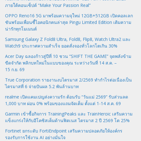
ภายใต้คอนเซ็ปต์ “Make Your Passion Real”
OPPO Reno16 5G มาพร้อมความจุใหม่ 12GB+512GB เปิดคอลเลก
ชันพร้อมเพื่อนซี้ไอคอนิกคนล่าสุด Pingu Limited Edition เติมความ
น่ารักทุกโมเมนต์
Samsung Galaxy Z Fold8 Ultra, Fold8, Flip8, Watch Ultra2 และ
Watch9 ประกาศความสำเร็จ ยอดสั่งจองทั่วโลกโตเกิน 30%
Acer Day ฉลองก้าวสู่ปีที่ 10 ชวน “SHIFT THE GAME” จุดพลังข้าม
ขีดจำกัด พลิกบทใหม่ในแบบของคุณ ระหว่างวันที่ 14 ส.ค. –
15 ก.ย. 69
True Corporation รายงานงบไตรมาส 2/2569 ทำกำไรต่อเนื่องเป็น
ไตรมาสที่ 6 จ่ายปันผล 5.2 พันล้านบาท
realme เปิดแคมเปญส่งความรัก ต้อนรับ “วันแม่ 2569” รับส่วนลด
1,000 บาท ผ่อน 0% พร้อมของแถมจัดเต็ม ตั้งแต่ 1-14 ส.ค. 69
Garmin เข้าซื้อกิจการ TrainingPeaks และ TrainHeroic เสริมความ
แข็งแกร่งให้กับอีโคซิสเต็มด้านฟิตเนส ไตรมาส 2 ปี 2569 โต 25%
Fortinet ยกระดับ FortiEndpoint เสริมความปลอดภัยให้องค์กร
รองรับการใช้งาน AI อย่างมั่นใจ