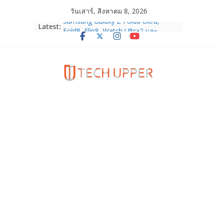
Skip
วันเสาร์, สิงหาคม 8, 2026
to
Samsung Galaxy Z Fold8 Ultra,
Latest:
content
Fold8, Flip8, Watch Ultra2 และ
Watch9 ประกาศความสำเร็จ ยอดสั่ง
จองทั่วโลกโตเกิน 30%
HUAWEI Pura 90s Series 5G+ ซื้อกับ
True 5G ลดสูงสุด 19,400 บาท พร้อม
สิทธิพิเศษครบครันทั้งความบันเทิง และ
บริการหลังการขาย
TrueVisions ชวนคนไทยส่งใจเชียร์
“เนเน่ รอยัล” บนเวทีโลก ร่วมลุ้นทุก
โมเมนต์สำคัญใน AMERICA’S GOT
TALENT SEASON 21
realme เตรียมฉลองครบรอบแบรนด์กับ
“828 Fan Festival 2026” ภายใต้คอน
เซ็ปต์ “Make Your Passion Real”
OPPO Reno16 5G มาพร้อมความจุใหม่
12GB+512GB เปิดคอลเลกชันพร้อม
เพื่อนซี้ไอคอนิกคนล่าสุด Pingu Limited
Edition เติมความน่ารักทุกโมเมนต์