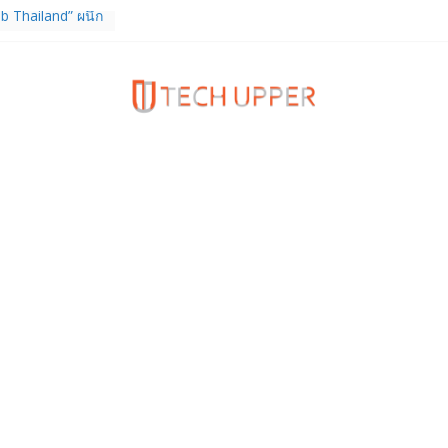
b Thailand” ผนึก
จัย วางรากฐาน
เชื่อมงานวิจัยสู่
สาหกรรม
ร TrainingPeaks
ิมความแข็งแกร่ง
นฟิตเนส ไตรมาส 2
tiEndpoint เสริม
ร รองรับการใช้
วกับผู้บริโภค
 Gen Z สร้างภาพจำ
ries
ง True Wireless
ะสมาร์ตโฟน
 ราคา 13,999