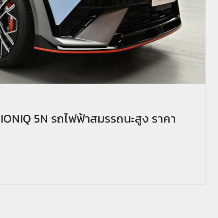
ตัว IONIQ 5N รถไฟฟ้าสมรรถนะสูง ราคา