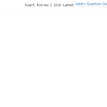
Skip
Latest:
เปิดตัว “Quantum Clu
วันศุกร์, สิงหาคม 7, 2026
to
ภาครัฐ–เอกชน–นักวิ
ระบบนิเวศควอนตัมไทย 
content
การใช้จริงในภาคอุต
Garmin เข้าซื้อกิจกา
และ TrainHeroic เสร
ให้กับอีโคซิสเต็มด้า
ปี 2569 โต 25%
Fortinet ยกระดับ For
ความปลอดภัยให้องค์ก
งาน AI อย่างมั่นใจ
Samsung พูดภาษาเดีย
เปิดพื้นที่ให้ผู้กำกับ
ใหม่ของ Galaxy Z Se
Nothing Ear (3a) หูฟั
ราคา 3,999 บาท แล
Nothing Phone (4b)
บาท