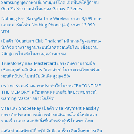
Samsung พูดภาษาเดียวกับผู้บริโภค เปิดพื้นที่ให้ผู้กำกับ
Gen Z สร้างภาพจำใหม่ของ Galaxy Z Series
Nothing Ear (3a) หูฟัง True Wireless ราคา 3,999 บาท
และสมาร์ตโฟน Nothing Phone (4b) ราคา 13,999
บาท
เปิดตัว “Quantum Club Thailand” ผนึกภาครัฐ–เอกชน–
นักวิจัย วางรากฐานระบบนิเวศควอนตัมไทย เชื่อมงาน
วิจัยสู่การใช้จริงในภาคอุตสาหกรรม
TrueMoney และ Mastercard ยกระดับความร่วมมือ
เชิงกลยุทธ์ ผลักดันการ “แตะจ่าย” ในประเทศไทย พร้อม
มอบสิทธิประโยชน์รับเงินคืนสูงสุด 5%
realme ร่วมสร้างความประทับใจในงาน “BACONTIME
THE MEMORY” พร้อมพาแฟนเกมสัมผัสประสบการณ์
Gaming Master อย่างใกล้ชิด
Visa และ ShopeePay เปิดตัว Visa Payment Passkey
ยกระดับประสบการณ์การชำระเงินออนไลน์ให้สะดวก
รวดเร็ว และปลอดภัยยิ่งขึ้นสำหรับผู้บริโภคชาวไทย
ออนิกซ์ ฮอสพิทาลิตี้ กรุ๊ป จับมือ แกร็บ เติมเต็มทุกการเดิน