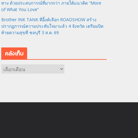
ทาง ด้วยประสบการณ์ที่มากกว่า ภายใต้แนวคิด “More
of What You Love”
Brother INK TANK ที่อิ้งค์เลือก ROADSHOW สร้าง
ปรากฏการณ์ความประทับใจมาแล้ว 4 จังหวัด เตรียมปิด
ท้ายความสุขที่ ชลบุรี 3 ส.ค. 69
คลังเก็บ
ค
ลั
ง
เ
ก็
บ