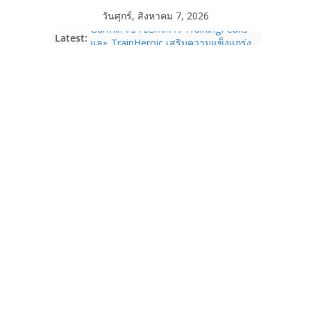
Skip
วันศุกร์, สิงหาคม 7, 2026
to
Garmin เข้าซื้อกิจการ TrainingPeaks
Latest:
content
และ TrainHeroic เสริมความแข็งแกร่ง
ให้กับอีโคซิสเต็มด้านฟิตเนส ไตรมาส 2
ปี 2569 โต 25%
Fortinet ยกระดับ FortiEndpoint เสริม
ความปลอดภัยให้องค์กร รองรับการใช้
งาน AI อย่างมั่นใจ
Samsung พูดภาษาเดียวกับผู้บริโภค
เปิดพื้นที่ให้ผู้กำกับ Gen Z สร้างภาพจำ
ใหม่ของ Galaxy Z Series
Nothing Ear (3a) หูฟัง True Wireless
ราคา 3,999 บาท และสมาร์ตโฟน
Nothing Phone (4b) ราคา 13,999
บาท
เปิดตัว “Quantum Club Thailand” ผนึก
ภาครัฐ–เอกชน–นักวิจัย วางรากฐาน
ระบบนิเวศควอนตัมไทย เชื่อมงานวิจัยสู่
การใช้จริงในภาคอุตสาหกรรม