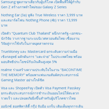
Samsung พูดภาษาเดียวกับผู้บริโภค เปิดพื้นที่ให้ผู้กำกับ
Gen Z สร้างภาพจำใหม่ของ Galaxy Z Series
Nothing Ear (3a) หูฟัง True Wireless ราคา 3,999 บาท
และสมาร์ตโฟน Nothing Phone (4b) ราคา 13,999
บาท
เปิดตัว “Quantum Club Thailand” ผนึกภาครัฐ–เอกชน–
นักวิจัย วางรากฐานระบบนิเวศควอนตัมไทย เชื่อมงาน
วิจัยสู่การใช้จริงในภาคอุตสาหกรรม
TrueMoney และ Mastercard ยกระดับความร่วมมือ
เชิงกลยุทธ์ ผลักดันการ “แตะจ่าย” ในประเทศไทย พร้อม
มอบสิทธิประโยชน์รับเงินคืนสูงสุด 5%
realme ร่วมสร้างความประทับใจในงาน “BACONTIME
THE MEMORY” พร้อมพาแฟนเกมสัมผัสประสบการณ์
Gaming Master อย่างใกล้ชิด
Visa และ ShopeePay เปิดตัว Visa Payment Passkey
ยกระดับประสบการณ์การชำระเงินออนไลน์ให้สะดวก
รวดเร็ว และปลอดภัยยิ่งขึ้นสำหรับผู้บริโภคชาวไทย
ออนิกซ์ ฮอสพิทาลิตี้ กรุ๊ป จับมือ แกร็บ เติมเต็มทุกการเดิน