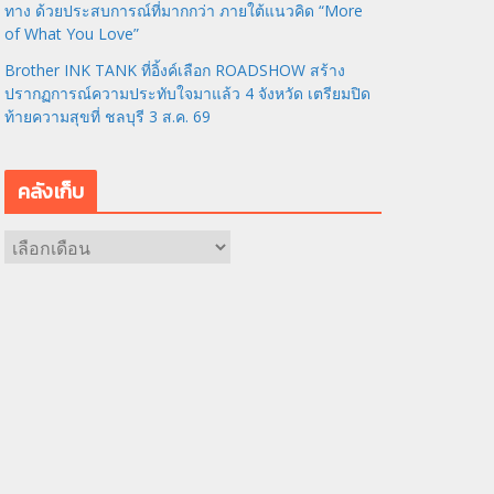
ทาง ด้วยประสบการณ์ที่มากกว่า ภายใต้แนวคิด “More
of What You Love”
Brother INK TANK ที่อิ้งค์เลือก ROADSHOW สร้าง
ปรากฏการณ์ความประทับใจมาแล้ว 4 จังหวัด เตรียมปิด
ท้ายความสุขที่ ชลบุรี 3 ส.ค. 69
คลังเก็บ
ค
ลั
ง
เ
ก็
บ