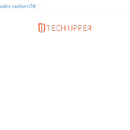
 FortiEndpoint เสริม
งค์กร รองรับการใช้
จ
เดียวกับผู้บริโภค
กำกับ Gen Z สร้างภาพจำ
Z Series
 หูฟัง True Wireless
ท และสมาร์ตโฟน
(4b) ราคา 13,999
 Club Thailand” ผนึก
ักวิจัย วางรากฐาน
ไทย เชื่อมงานวิจัยสู่
คอุตสาหกรรม
ิจการ TrainingPeaks
 เสริมความแข็งแกร่ง
มด้านฟิตเนส ไตรมาส 2