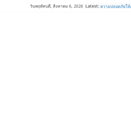
Skip
Fortinet ยกระดับ
Latest:
วันพฤหัสบดี, สิงหาคม 6, 2026
ความปลอดภัยให้อ
to
งาน AI อย่างมั่นใ
content
Samsung พูดภาษา
เปิดพื้นที่ให้ผู้
ใหม่ของ Galaxy 
Nothing Ear (3a)
ราคา 3,999 บา
Nothing Phone 
บาท
เปิดตัว “Quantum
ภาครัฐ–เอกชน–น
ระบบนิเวศควอนตัม
การใช้จริงในภา
Garmin เข้าซื้อก
และ TrainHeroic
ให้กับอีโคซิสเต็
ปี 2569 โต 25%