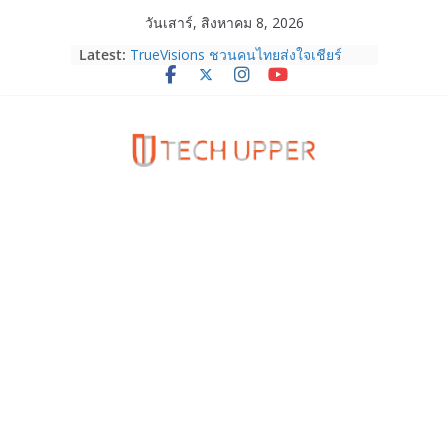
Skip
วันเสาร์, สิงหาคม 8, 2026
to
Latest:
TrueVisions ชวนคนไทยส่งใจเชียร์
content
“เนเน่ รอยัล” บนเวทีโลก ร่วมลุ้นทุก
โมเมนต์สำคัญใน AMERICA’S GOT
TALENT SEASON 21
realme เตรียมฉลองครบรอบแบรนด์กับ
“828 Fan Festival 2026” ภายใต้คอน
เซ็ปต์ “Make Your Passion Real”
OPPO Reno16 5G มาพร้อมความจุใหม่
12GB+512GB เปิดคอลเลกชันพร้อม
เพื่อนซี้ไอคอนิกคนล่าสุด Pingu Limited
Edition เติมความน่ารักทุกโมเมนต์
Samsung Galaxy Z Fold8 Ultra,
Fold8, Flip8, Watch Ultra2 และ
Watch9 ประกาศความสำเร็จ ยอดสั่ง
จองทั่วโลกโตเกิน 30%
HUAWEI Pura 90s Series 5G+ ซื้อกับ
True 5G ลดสูงสุด 19,400 บาท พร้อม
สิทธิพิเศษครบครันทั้งความบันเทิง และ
บริการหลังการขาย