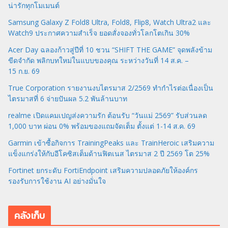
น่ารักทุกโมเมนต์
Samsung Galaxy Z Fold8 Ultra, Fold8, Flip8, Watch Ultra2 และ
Watch9 ประกาศความสำเร็จ ยอดสั่งจองทั่วโลกโตเกิน 30%
Acer Day ฉลองก้าวสู่ปีที่ 10 ชวน “SHIFT THE GAME” จุดพลังข้าม
ขีดจำกัด พลิกบทใหม่ในแบบของคุณ ระหว่างวันที่ 14 ส.ค. –
15 ก.ย. 69
True Corporation รายงานงบไตรมาส 2/2569 ทำกำไรต่อเนื่องเป็น
ไตรมาสที่ 6 จ่ายปันผล 5.2 พันล้านบาท
realme เปิดแคมเปญส่งความรัก ต้อนรับ “วันแม่ 2569” รับส่วนลด
1,000 บาท ผ่อน 0% พร้อมของแถมจัดเต็ม ตั้งแต่ 1-14 ส.ค. 69
Garmin เข้าซื้อกิจการ TrainingPeaks และ TrainHeroic เสริมความ
แข็งแกร่งให้กับอีโคซิสเต็มด้านฟิตเนส ไตรมาส 2 ปี 2569 โต 25%
Fortinet ยกระดับ FortiEndpoint เสริมความปลอดภัยให้องค์กร
รองรับการใช้งาน AI อย่างมั่นใจ
คลังเก็บ