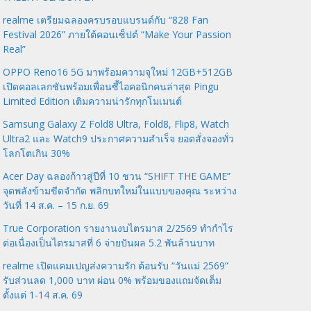
realme เตรียมฉลองครบรอบแบรนด์กับ “828 Fan
Festival 2026” ภายใต้คอนเซ็ปต์ “Make Your Passion
Real”
OPPO Reno16 5G มาพร้อมความจุใหม่ 12GB+512GB
เปิดคอลเลกชันพร้อมเพื่อนซี้ไอคอนิกคนล่าสุด Pingu
Limited Edition เติมความน่ารักทุกโมเมนต์
Samsung Galaxy Z Fold8 Ultra, Fold8, Flip8, Watch
Ultra2 และ Watch9 ประกาศความสำเร็จ ยอดสั่งจองทั่ว
โลกโตเกิน 30%
Acer Day ฉลองก้าวสู่ปีที่ 10 ชวน “SHIFT THE GAME”
จุดพลังข้ามขีดจำกัด พลิกบทใหม่ในแบบของคุณ ระหว่าง
วันที่ 14 ส.ค. – 15 ก.ย. 69
True Corporation รายงานงบไตรมาส 2/2569 ทำกำไร
ต่อเนื่องเป็นไตรมาสที่ 6 จ่ายปันผล 5.2 พันล้านบาท
realme เปิดแคมเปญส่งความรัก ต้อนรับ “วันแม่ 2569”
รับส่วนลด 1,000 บาท ผ่อน 0% พร้อมของแถมจัดเต็ม
ตั้งแต่ 1-14 ส.ค. 69