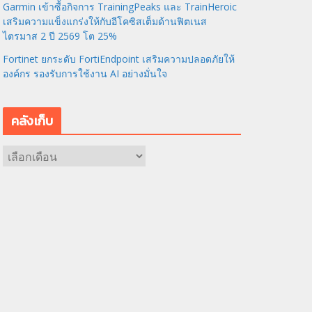
Garmin เข้าซื้อกิจการ TrainingPeaks และ TrainHeroic
เสริมความแข็งแกร่งให้กับอีโคซิสเต็มด้านฟิตเนส
ไตรมาส 2 ปี 2569 โต 25%
Fortinet ยกระดับ FortiEndpoint เสริมความปลอดภัยให้
องค์กร รองรับการใช้งาน AI อย่างมั่นใจ
คลังเก็บ
ค
ลั
ง
เ
ก็
บ