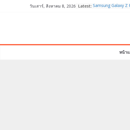
Skip
Latest:
Samsung Galaxy Z F
วันเสาร์, สิงหาคม 8, 2026
to
Fold8, Flip8, Watch
Watch9 ประกาศความส
content
จองทั่วโลกโตเกิน 3
HUAWEI Pura 90s Ser
True 5G ลดสูงสุด 1
สิทธิพิเศษครบครันทั
บริการหลังการขาย
หน้าแ
TrueVisions ชวนคนไ
“เนเน่ รอยัล” บนเวทีโ
โมเมนต์สำคัญใน A
TALENT SEASON 2
realme เตรียมฉลอง
“828 Fan Festival 
เซ็ปต์ “Make Your P
OPPO Reno16 5G มา
12GB+512GB เปิดคอ
เพื่อนซี้ไอคอนิกคนล่
Edition เติมความน่า