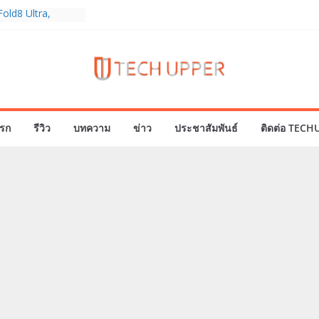
old8 Ultra,
 Ultra2 และ
ำเร็จ ยอดสั่ง
0%
ies 5G+ ซื้อกับ
9,400 บาท พร้อม
้งความบันเทิง และ
รก
รีวิว
บทความ
ข่าว
ประชาสัมพันธ์
ติดต่อ TECH
ทยส่งใจเชียร์
ลก ร่วมลุ้นทุก
MERICA’S GOT
1
ครบรอบแบรนด์กับ
2026” ภายใต้คอน
assion Real”
พร้อมความจุใหม่
ลเลกชันพร้อม
าสุด Pingu Limited
รักทุกโมเมนต์