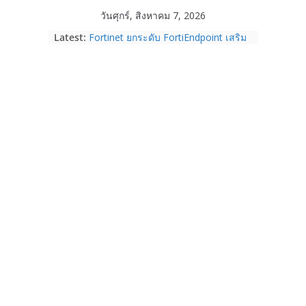
Skip
วันศุกร์, สิงหาคม 7, 2026
to
Latest:
Fortinet ยกระดับ FortiEndpoint เสริม
content
ความปลอดภัยให้องค์กร รองรับการใช้
งาน AI อย่างมั่นใจ
Samsung พูดภาษาเดียวกับผู้บริโภค
เปิดพื้นที่ให้ผู้กำกับ Gen Z สร้างภาพจำ
ใหม่ของ Galaxy Z Series
Nothing Ear (3a) หูฟัง True Wireless
ราคา 3,999 บาท และสมาร์ตโฟน
Nothing Phone (4b) ราคา 13,999
บาท
เปิดตัว “Quantum Club Thailand” ผนึก
ภาครัฐ–เอกชน–นักวิจัย วางรากฐาน
ระบบนิเวศควอนตัมไทย เชื่อมงานวิจัยสู่
การใช้จริงในภาคอุตสาหกรรม
Garmin เข้าซื้อกิจการ TrainingPeaks
และ TrainHeroic เสริมความแข็งแกร่ง
ให้กับอีโคซิสเต็มด้านฟิตเนส ไตรมาส 2
ปี 2569 โต 25%