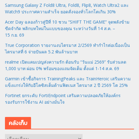
Samsung Galaxy Z Fold8 Ultra, Fold8, Flip8, Watch Ultra2 และ
Watch9 ประกาศความสำเร็จ ยอดสั่งจองทั่วโลกโตเกิน 30%
Acer Day ฉลองก้าวสู่ปีที่ 10 ชวน “SHIFT THE GAME” จุดพลังข้าม
ขีดจำกัด พลิกบทใหม่ในแบบของคุณ ระหว่างวันที่ 14 ส.ค. –
15 ก.ย. 69
True Corporation รายงานงบไตรมาส 2/2569 ทำกำไรต่อเนื่องเป็น
ไตรมาสที่ 6 จ่ายปันผล 5.2 พันล้านบาท
realme เปิดแคมเปญส่งความรัก ต้อนรับ “วันแม่ 2569” รับส่วนลด
1,000 บาท ผ่อน 0% พร้อมของแถมจัดเต็ม ตั้งแต่ 1-14 ส.ค. 69
Garmin เข้าซื้อกิจการ TrainingPeaks และ TrainHeroic เสริมความ
แข็งแกร่งให้กับอีโคซิสเต็มด้านฟิตเนส ไตรมาส 2 ปี 2569 โต 25%
Fortinet ยกระดับ FortiEndpoint เสริมความปลอดภัยให้องค์กร
รองรับการใช้งาน AI อย่างมั่นใจ
คลังเก็บ
ค