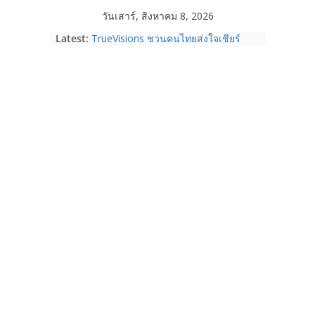
Skip
วันเสาร์, สิงหาคม 8, 2026
to
Latest:
TrueVisions ชวนคนไทยส่งใจเชียร์
content
“เนเน่ รอยัล” บนเวทีโลก ร่วมลุ้นทุก
โมเมนต์สำคัญใน AMERICA’S GOT
TALENT SEASON 21
realme เตรียมฉลองครบรอบแบรนด์กับ
“828 Fan Festival 2026” ภายใต้คอน
เซ็ปต์ “Make Your Passion Real”
OPPO Reno16 5G มาพร้อมความจุใหม่
12GB+512GB เปิดคอลเลกชันพร้อม
เพื่อนซี้ไอคอนิกคนล่าสุด Pingu Limited
Edition เติมความน่ารักทุกโมเมนต์
Samsung Galaxy Z Fold8 Ultra,
Fold8, Flip8, Watch Ultra2 และ
Watch9 ประกาศความสำเร็จ ยอดสั่ง
จองทั่วโลกโตเกิน 30%
HUAWEI Pura 90s Series 5G+ ซื้อกับ
True 5G ลดสูงสุด 19,400 บาท พร้อม
สิทธิพิเศษครบครันทั้งความบันเทิง และ
บริการหลังการขาย