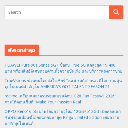
อัพเดทล่าสุด
HUAWEI Pura 90s Series 5G+ ซื้อกับ True 5G ลดสูงสุด 19,400
บาท พร้อมสิทธิพิเศษครบครันทั้งความบันเทิง และบริการหลังการขาย
TrueVisions ชวนคนไทยส่งใจเชียร์ “เนเน่ รอยัล” บนเวทีโลก ร่วมลุ้น
ทุกโมเมนต์สำคัญใน AMERICA’S GOT TALENT SEASON 21
realme เตรียมฉลองครบรอบแบรนด์กับ “828 Fan Festival 2026”
ภายใต้คอนเซ็ปต์ “Make Your Passion Real”
OPPO Reno16 5G มาพร้อมความจุใหม่ 12GB+512GB เปิดคอลเลก
ชันพร้อมเพื่อนซี้ไอคอนิกคนล่าสุด Pingu Limited Edition เติมความ
น่ารักทุกโมเมนต์