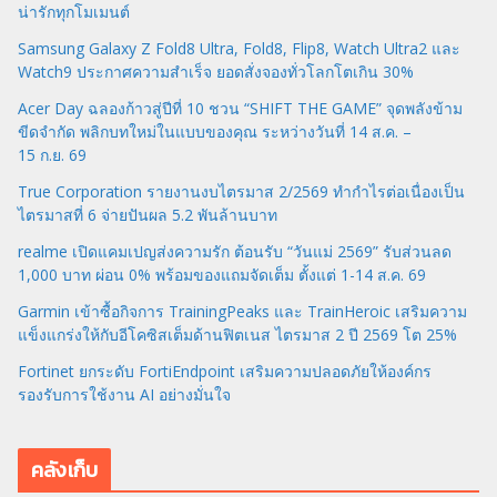
น่ารักทุกโมเมนต์
Samsung Galaxy Z Fold8 Ultra, Fold8, Flip8, Watch Ultra2 และ
Watch9 ประกาศความสำเร็จ ยอดสั่งจองทั่วโลกโตเกิน 30%
Acer Day ฉลองก้าวสู่ปีที่ 10 ชวน “SHIFT THE GAME” จุดพลังข้าม
ขีดจำกัด พลิกบทใหม่ในแบบของคุณ ระหว่างวันที่ 14 ส.ค. –
15 ก.ย. 69
True Corporation รายงานงบไตรมาส 2/2569 ทำกำไรต่อเนื่องเป็น
ไตรมาสที่ 6 จ่ายปันผล 5.2 พันล้านบาท
realme เปิดแคมเปญส่งความรัก ต้อนรับ “วันแม่ 2569” รับส่วนลด
1,000 บาท ผ่อน 0% พร้อมของแถมจัดเต็ม ตั้งแต่ 1-14 ส.ค. 69
Garmin เข้าซื้อกิจการ TrainingPeaks และ TrainHeroic เสริมความ
แข็งแกร่งให้กับอีโคซิสเต็มด้านฟิตเนส ไตรมาส 2 ปี 2569 โต 25%
Fortinet ยกระดับ FortiEndpoint เสริมความปลอดภัยให้องค์กร
รองรับการใช้งาน AI อย่างมั่นใจ
คลังเก็บ