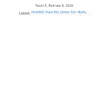
Skip
วันเสาร์, สิงหาคม 8, 2026
to
HUAWEI Pura 90s Series 5G+ ซื้อกับ
Latest:
content
True 5G ลดสูงสุด 19,400 บาท พร้อม
สิทธิพิเศษครบครันทั้งความบันเทิง และ
บริการหลังการขาย
TrueVisions ชวนคนไทยส่งใจเชียร์
“เนเน่ รอยัล” บนเวทีโลก ร่วมลุ้นทุก
โมเมนต์สำคัญใน AMERICA’S GOT
TALENT SEASON 21
realme เตรียมฉลองครบรอบแบรนด์กับ
“828 Fan Festival 2026” ภายใต้คอน
เซ็ปต์ “Make Your Passion Real”
OPPO Reno16 5G มาพร้อมความจุใหม่
12GB+512GB เปิดคอลเลกชันพร้อม
เพื่อนซี้ไอคอนิกคนล่าสุด Pingu Limited
Edition เติมความน่ารักทุกโมเมนต์
Samsung Galaxy Z Fold8 Ultra,
Fold8, Flip8, Watch Ultra2 และ
Watch9 ประกาศความสำเร็จ ยอดสั่ง
จองทั่วโลกโตเกิน 30%