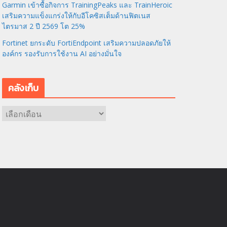
Garmin เข้าซื้อกิจการ TrainingPeaks และ TrainHeroic
เสริมความแข็งแกร่งให้กับอีโคซิสเต็มด้านฟิตเนส
ไตรมาส 2 ปี 2569 โต 25%
Fortinet ยกระดับ FortiEndpoint เสริมความปลอดภัยให้
องค์กร รองรับการใช้งาน AI อย่างมั่นใจ
คลังเก็บ
ค
ลั
ง
เ
ก็
บ