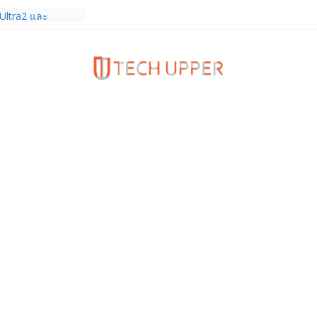
old8 Ultra,
 Ultra2 และ
ำเร็จ ยอดสั่ง
0%
ies 5G+ ซื้อกับ
9,400 บาท พร้อม
้งความบันเทิง และ
ทยส่งใจเชียร์
ลก ร่วมลุ้นทุก
MERICA’S GOT
1
ครบรอบแบรนด์กับ
2026” ภายใต้คอน
assion Real”
พร้อมความจุใหม่
ลเลกชันพร้อม
าสุด Pingu Limited
รักทุกโมเมนต์