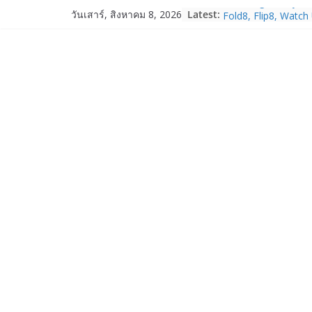
Skip
Samsung Galaxy Z F
Latest:
วันเสาร์, สิงหาคม 8, 2026
Fold8, Flip8, Watch
to
Watch9 ประกาศความส
content
จองทั่วโลกโตเกิน 3
HUAWEI Pura 90s Ser
True 5G ลดสูงสุด 1
สิทธิพิเศษครบครันทั
บริการหลังการขาย
TrueVisions ชวนคนไ
“เนเน่ รอยัล” บนเวทีโ
โมเมนต์สำคัญใน A
TALENT SEASON 2
realme เตรียมฉลอง
“828 Fan Festival 
เซ็ปต์ “Make Your P
OPPO Reno16 5G มา
12GB+512GB เปิดคอ
เพื่อนซี้ไอคอนิกคนล่
Edition เติมความน่า