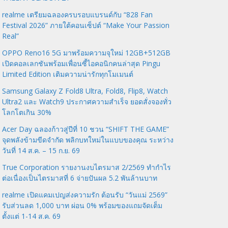
realme เตรียมฉลองครบรอบแบรนด์กับ “828 Fan
Festival 2026” ภายใต้คอนเซ็ปต์ “Make Your Passion
Real”
OPPO Reno16 5G มาพร้อมความจุใหม่ 12GB+512GB
เปิดคอลเลกชันพร้อมเพื่อนซี้ไอคอนิกคนล่าสุด Pingu
Limited Edition เติมความน่ารักทุกโมเมนต์
Samsung Galaxy Z Fold8 Ultra, Fold8, Flip8, Watch
Ultra2 และ Watch9 ประกาศความสำเร็จ ยอดสั่งจองทั่ว
โลกโตเกิน 30%
Acer Day ฉลองก้าวสู่ปีที่ 10 ชวน “SHIFT THE GAME”
จุดพลังข้ามขีดจำกัด พลิกบทใหม่ในแบบของคุณ ระหว่าง
วันที่ 14 ส.ค. – 15 ก.ย. 69
True Corporation รายงานงบไตรมาส 2/2569 ทำกำไร
ต่อเนื่องเป็นไตรมาสที่ 6 จ่ายปันผล 5.2 พันล้านบาท
realme เปิดแคมเปญส่งความรัก ต้อนรับ “วันแม่ 2569”
รับส่วนลด 1,000 บาท ผ่อน 0% พร้อมของแถมจัดเต็ม
ตั้งแต่ 1-14 ส.ค. 69