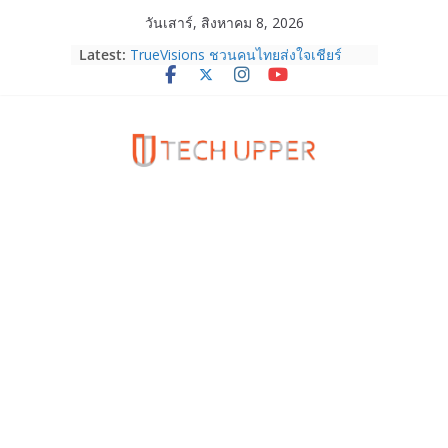
Skip
วันเสาร์, สิงหาคม 8, 2026
to
Latest:
TrueVisions ชวนคนไทยส่งใจเชียร์
content
“เนเน่ รอยัล” บนเวทีโลก ร่วมลุ้นทุก
โมเมนต์สำคัญใน AMERICA’S GOT
TALENT SEASON 21
realme เตรียมฉลองครบรอบแบรนด์กับ
“828 Fan Festival 2026” ภายใต้คอน
เซ็ปต์ “Make Your Passion Real”
OPPO Reno16 5G มาพร้อมความจุใหม่
12GB+512GB เปิดคอลเลกชันพร้อม
เพื่อนซี้ไอคอนิกคนล่าสุด Pingu Limited
Edition เติมความน่ารักทุกโมเมนต์
Samsung Galaxy Z Fold8 Ultra,
Fold8, Flip8, Watch Ultra2 และ
Watch9 ประกาศความสำเร็จ ยอดสั่ง
จองทั่วโลกโตเกิน 30%
HUAWEI Pura 90s Series 5G+ ซื้อกับ
True 5G ลดสูงสุด 19,400 บาท พร้อม
สิทธิพิเศษครบครันทั้งความบันเทิง และ
บริการหลังการขาย