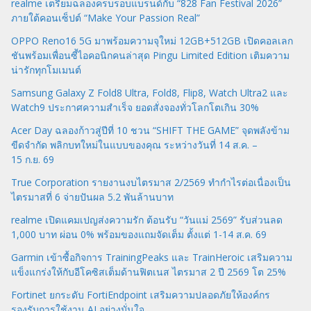
realme เตรียมฉลองครบรอบแบรนด์กับ “828 Fan Festival 2026”
ภายใต้คอนเซ็ปต์ “Make Your Passion Real”
OPPO Reno16 5G มาพร้อมความจุใหม่ 12GB+512GB เปิดคอลเลก
ชันพร้อมเพื่อนซี้ไอคอนิกคนล่าสุด Pingu Limited Edition เติมความ
น่ารักทุกโมเมนต์
Samsung Galaxy Z Fold8 Ultra, Fold8, Flip8, Watch Ultra2 และ
Watch9 ประกาศความสำเร็จ ยอดสั่งจองทั่วโลกโตเกิน 30%
Acer Day ฉลองก้าวสู่ปีที่ 10 ชวน “SHIFT THE GAME” จุดพลังข้าม
ขีดจำกัด พลิกบทใหม่ในแบบของคุณ ระหว่างวันที่ 14 ส.ค. –
15 ก.ย. 69
True Corporation รายงานงบไตรมาส 2/2569 ทำกำไรต่อเนื่องเป็น
ไตรมาสที่ 6 จ่ายปันผล 5.2 พันล้านบาท
realme เปิดแคมเปญส่งความรัก ต้อนรับ “วันแม่ 2569” รับส่วนลด
1,000 บาท ผ่อน 0% พร้อมของแถมจัดเต็ม ตั้งแต่ 1-14 ส.ค. 69
Garmin เข้าซื้อกิจการ TrainingPeaks และ TrainHeroic เสริมความ
แข็งแกร่งให้กับอีโคซิสเต็มด้านฟิตเนส ไตรมาส 2 ปี 2569 โต 25%
Fortinet ยกระดับ FortiEndpoint เสริมความปลอดภัยให้องค์กร
รองรับการใช้งาน AI อย่างมั่นใจ