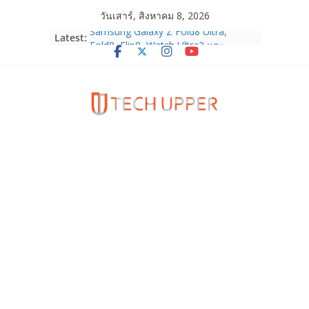
Skip
วันเสาร์, สิงหาคม 8, 2026
to
Samsung Galaxy Z Fold8 Ultra,
Latest:
content
Fold8, Flip8, Watch Ultra2 และ
Watch9 ประกาศความสำเร็จ ยอดสั่ง
จองทั่วโลกโตเกิน 30%
HUAWEI Pura 90s Series 5G+ ซื้อกับ
True 5G ลดสูงสุด 19,400 บาท พร้อม
สิทธิพิเศษครบครันทั้งความบันเทิง และ
บริการหลังการขาย
TrueVisions ชวนคนไทยส่งใจเชียร์
“เนเน่ รอยัล” บนเวทีโลก ร่วมลุ้นทุก
โมเมนต์สำคัญใน AMERICA’S GOT
TALENT SEASON 21
realme เตรียมฉลองครบรอบแบรนด์กับ
“828 Fan Festival 2026” ภายใต้คอน
เซ็ปต์ “Make Your Passion Real”
OPPO Reno16 5G มาพร้อมความจุใหม่
12GB+512GB เปิดคอลเลกชันพร้อม
เพื่อนซี้ไอคอนิกคนล่าสุด Pingu Limited
Edition เติมความน่ารักทุกโมเมนต์