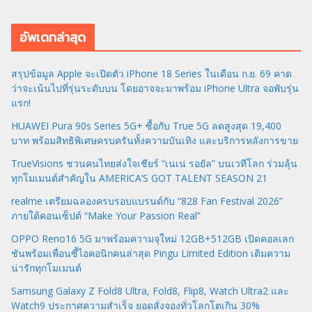
อัพเดทล่าสุด
สรุปข้อมูล Apple จะเปิดตัว iPhone 18 Series ในเดือน ก.ย. 69 คาด
ว่าจะเน้นไปที่รุ่นระดับบน โดยอาจจะมาพร้อม iPhone Ultra จอพับรุ่น
แรก!
HUAWEI Pura 90s Series 5G+ ซื้อกับ True 5G ลดสูงสุด 19,400
บาท พร้อมสิทธิพิเศษครบครันทั้งความบันเทิง และบริการหลังการขาย
TrueVisions ชวนคนไทยส่งใจเชียร์ “เนเน่ รอยัล” บนเวทีโลก ร่วมลุ้น
ทุกโมเมนต์สำคัญใน AMERICA’S GOT TALENT SEASON 21
realme เตรียมฉลองครบรอบแบรนด์กับ “828 Fan Festival 2026”
ภายใต้คอนเซ็ปต์ “Make Your Passion Real”
OPPO Reno16 5G มาพร้อมความจุใหม่ 12GB+512GB เปิดคอลเลก
ชันพร้อมเพื่อนซี้ไอคอนิกคนล่าสุด Pingu Limited Edition เติมความ
น่ารักทุกโมเมนต์
Samsung Galaxy Z Fold8 Ultra, Fold8, Flip8, Watch Ultra2 และ
Watch9 ประกาศความสำเร็จ ยอดสั่งจองทั่วโลกโตเกิน 30%