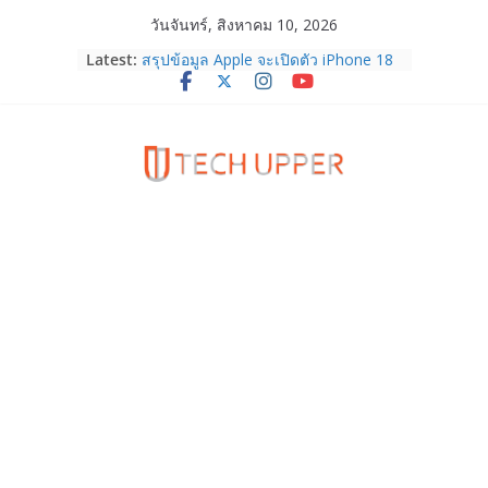
Skip
วันจันทร์, สิงหาคม 10, 2026
to
Latest:
สรุปข้อมูล Apple จะเปิดตัว iPhone 18
content
Series ในเดือน ก.ย. 69 คาดว่าจะเน้น
ไปที่รุ่นระดับบน โดยอาจจะมาพร้อม
iPhone Ultra จอพับรุ่นแรก!
HUAWEI Pura 90s Series 5G+ ซื้อกับ
True 5G ลดสูงสุด 19,400 บาท พร้อม
สิทธิพิเศษครบครันทั้งความบันเทิง และ
บริการหลังการขาย
TrueVisions ชวนคนไทยส่งใจเชียร์
“เนเน่ รอยัล” บนเวทีโลก ร่วมลุ้นทุก
โมเมนต์สำคัญใน AMERICA’S GOT
TALENT SEASON 21
realme เตรียมฉลองครบรอบแบรนด์กับ
“828 Fan Festival 2026” ภายใต้คอน
เซ็ปต์ “Make Your Passion Real”
OPPO Reno16 5G มาพร้อมความจุใหม่
12GB+512GB เปิดคอลเลกชันพร้อม
เพื่อนซี้ไอคอนิกคนล่าสุด Pingu Limited
Edition เติมความน่ารักทุกโมเมนต์