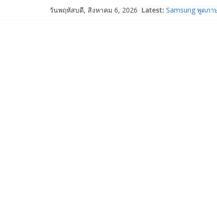
Skip
Latest:
Samsung พูดภาษา
วันพฤหัสบดี, สิงหาคม 6, 2026
to
เปิดพื้นที่ให้ผู้
ใหม่ของ Galaxy 
content
Nothing Ear (3a)
ราคา 3,999 บา
Nothing Phone 
บาท
เปิดตัว “Quantum
ภาครัฐ–เอกชน–น
ระบบนิเวศควอนตัม
การใช้จริงในภา
Garmin เข้าซื้อก
และ TrainHeroic
ให้กับอีโคซิสเต็
ปี 2569 โต 25%
Fortinet ยกระดับ
ความปลอดภัยให้อ
งาน AI อย่างมั่นใ