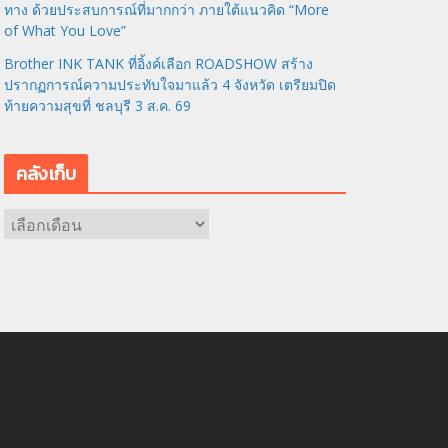
ทาง ด้วยประสบการณ์ที่มากกว่า ภายใต้แนวคิด “More
of What You Love”
Brother INK TANK ที่อิ้งค์เลือก ROADSHOW สร้าง
ปรากฏการณ์ความประทับใจมาแล้ว 4 จังหวัด เตรียมปิด
ท้ายความสุขที่ ชลบุรี 3 ส.ค. 69
คลังเก็บ
ค
ลั
ง
เ
ก็
บ