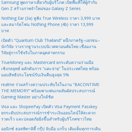
Samsung พูดภาษาเดียวกับผู้บริโภค เปิดพื้นที่ให้ผู้กำกับ
Gen Z สร้างภาพจำใหม่ของ Galaxy Z Series
Nothing Ear (3a) หูฟัง True Wireless ราคา 3,999 บาท
และสมาร์ตโฟน Nothing Phone (4b) ราคา 13,999
บาท
เปิดตัว “Quantum Club Thailand” ผนึกภาครัฐ–เอกชน–
นักวิจัย วางรากฐานระบบนิเวศควอนตัมไทย เชื่อมงาน
วิจัยสู่การใช้จริงในภาคอุตสาหกรรม
TrueMoney และ Mastercard ยกระดับความร่วมมือ
เชิงกลยุทธ์ ผลักดันการ “แตะจ่าย” ในประเทศไทย พร้อม
มอบสิทธิประโยชน์รับเงินคืนสูงสุด 5%
realme ร่วมสร้างความประทับใจในงาน “BACONTIME
THE MEMORY” พร้อมพาแฟนเกมสัมผัสประสบการณ์
Gaming Master อย่างใกล้ชิด
Visa และ ShopeePay เปิดตัว Visa Payment Passkey
ยกระดับประสบการณ์การชำระเงินออนไลน์ให้สะดวก
รวดเร็ว และปลอดภัยยิ่งขึ้นสำหรับผู้บริโภคชาวไทย
ออนิกซ์ ฮอสพิทาลิตี้ กรุ๊ป จับมือ แกร็บ เติมเต็มทุกการเดิน