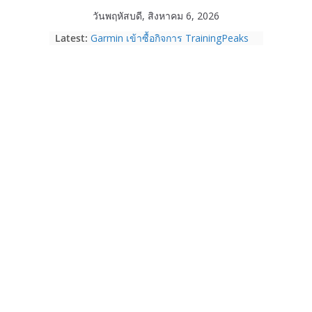
Skip
วันพฤหัสบดี, สิงหาคม 6, 2026
to
Latest:
Garmin เข้าซื้อกิจการ TrainingPeaks
content
และ TrainHeroic เสริมความแข็งแกร่ง
ให้กับอีโคซิสเต็มด้านฟิตเนส ไตรมาส 2
ปี 2569 โต 25%
Fortinet ยกระดับ FortiEndpoint เสริม
ความปลอดภัยให้องค์กร รองรับการใช้
งาน AI อย่างมั่นใจ
Samsung พูดภาษาเดียวกับผู้บริโภค
เปิดพื้นที่ให้ผู้กำกับ Gen Z สร้างภาพจำ
ใหม่ของ Galaxy Z Series
Nothing Ear (3a) หูฟัง True Wireless
ราคา 3,999 บาท และสมาร์ตโฟน
Nothing Phone (4b) ราคา 13,999
บาท
เปิดตัว “Quantum Club Thailand” ผนึก
ภาครัฐ–เอกชน–นักวิจัย วางรากฐาน
ระบบนิเวศควอนตัมไทย เชื่อมงานวิจัยสู่
การใช้จริงในภาคอุตสาหกรรม