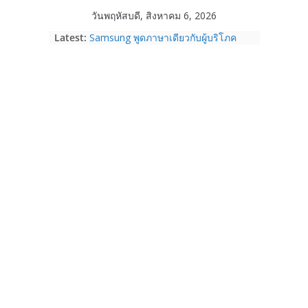
Skip
วันพฤหัสบดี, สิงหาคม 6, 2026
to
Latest:
Samsung พูดภาษาเดียวกับผู้บริโภค
content
เปิดพื้นที่ให้ผู้กำกับ Gen Z สร้างภาพจำ
ใหม่ของ Galaxy Z Series
Nothing Ear (3a) หูฟัง True Wireless
ราคา 3,999 บาท และสมาร์ตโฟน
Nothing Phone (4b) ราคา 13,999
บาท
เปิดตัว “Quantum Club Thailand” ผนึก
ภาครัฐ–เอกชน–นักวิจัย วางรากฐาน
ระบบนิเวศควอนตัมไทย เชื่อมงานวิจัยสู่
การใช้จริงในภาคอุตสาหกรรม
Garmin เข้าซื้อกิจการ TrainingPeaks
และ TrainHeroic เสริมความแข็งแกร่ง
ให้กับอีโคซิสเต็มด้านฟิตเนส ไตรมาส 2
ปี 2569 โต 25%
Fortinet ยกระดับ FortiEndpoint เสริม
ความปลอดภัยให้องค์กร รองรับการใช้
งาน AI อย่างมั่นใจ