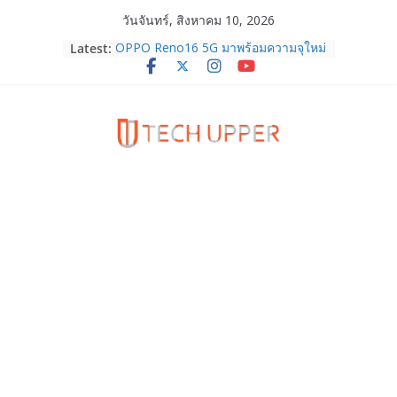
Skip
วันจันทร์, สิงหาคม 10, 2026
to
Latest:
OPPO Reno16 5G มาพร้อมความจุใหม่
content
12GB+512GB เปิดคอลเลกชันพร้อม
เพื่อนซี้ไอคอนิกคนล่าสุด Pingu Limited
Edition เติมความน่ารักทุกโมเมนต์
สรุปข้อมูล Apple จะเปิดตัว iPhone 18
Series ในเดือน ก.ย. 69 คาดว่าจะเน้น
ไปที่รุ่นระดับบน โดยอาจจะมาพร้อม
iPhone Ultra จอพับรุ่นแรก!
HUAWEI Pura 90s Series 5G+ ซื้อกับ
True 5G ลดสูงสุด 19,400 บาท พร้อม
สิทธิพิเศษครบครันทั้งความบันเทิง และ
บริการหลังการขาย
TrueVisions ชวนคนไทยส่งใจเชียร์
“เนเน่ รอยัล” บนเวทีโลก ร่วมลุ้นทุก
โมเมนต์สำคัญใน AMERICA’S GOT
TALENT SEASON 21
realme เตรียมฉลองครบรอบแบรนด์กับ
“828 Fan Festival 2026” ภายใต้คอน
เซ็ปต์ “Make Your Passion Real”