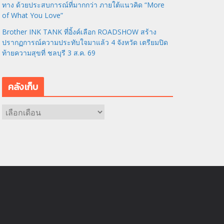
ทาง ด้วยประสบการณ์ที่มากกว่า ภายใต้แนวคิด “More
of What You Love”
Brother INK TANK ที่อิ้งค์เลือก ROADSHOW สร้าง
ปรากฏการณ์ความประทับใจมาแล้ว 4 จังหวัด เตรียมปิด
ท้ายความสุขที่ ชลบุรี 3 ส.ค. 69
คลังเก็บ
ค
ลั
ง
เ
ก็
บ