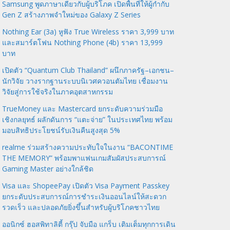
Samsung พูดภาษาเดียวกับผู้บริโภค เปิดพื้นที่ให้ผู้กำกับ
Gen Z สร้างภาพจำใหม่ของ Galaxy Z Series
Nothing Ear (3a) หูฟัง True Wireless ราคา 3,999 บาท
และสมาร์ตโฟน Nothing Phone (4b) ราคา 13,999
บาท
เปิดตัว “Quantum Club Thailand” ผนึกภาครัฐ–เอกชน–
นักวิจัย วางรากฐานระบบนิเวศควอนตัมไทย เชื่อมงาน
วิจัยสู่การใช้จริงในภาคอุตสาหกรรม
TrueMoney และ Mastercard ยกระดับความร่วมมือ
เชิงกลยุทธ์ ผลักดันการ “แตะจ่าย” ในประเทศไทย พร้อม
มอบสิทธิประโยชน์รับเงินคืนสูงสุด 5%
realme ร่วมสร้างความประทับใจในงาน “BACONTIME
THE MEMORY” พร้อมพาแฟนเกมสัมผัสประสบการณ์
Gaming Master อย่างใกล้ชิด
Visa และ ShopeePay เปิดตัว Visa Payment Passkey
ยกระดับประสบการณ์การชำระเงินออนไลน์ให้สะดวก
รวดเร็ว และปลอดภัยยิ่งขึ้นสำหรับผู้บริโภคชาวไทย
ออนิกซ์ ฮอสพิทาลิตี้ กรุ๊ป จับมือ แกร็บ เติมเต็มทุกการเดิน