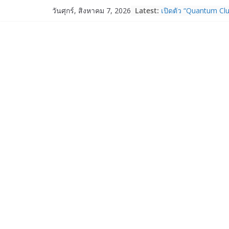
Skip
Latest:
เปิดตัว “Quantum Clu
วันศุกร์, สิงหาคม 7, 2026
to
ภาครัฐ–เอกชน–นักวิ
ระบบนิเวศควอนตัมไทย 
content
การใช้จริงในภาคอุต
Garmin เข้าซื้อกิจกา
และ TrainHeroic เสร
ให้กับอีโคซิสเต็มด้า
ปี 2569 โต 25%
Fortinet ยกระดับ For
ความปลอดภัยให้องค์ก
งาน AI อย่างมั่นใจ
Samsung พูดภาษาเดีย
เปิดพื้นที่ให้ผู้กำกับ
ใหม่ของ Galaxy Z Se
Nothing Ear (3a) หูฟั
ราคา 3,999 บาท แล
Nothing Phone (4b)
บาท