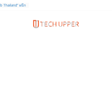
b Thailand” ผนึก
จัย วางรากฐาน
เชื่อมงานวิจัยสู่
สาหกรรม
ร TrainingPeaks
ิมความแข็งแกร่ง
นฟิตเนส ไตรมาส 2
tiEndpoint เสริม
ร รองรับการใช้
วกับผู้บริโภค
 Gen Z สร้างภาพจำ
ries
ง True Wireless
ะสมาร์ตโฟน
 ราคา 13,999