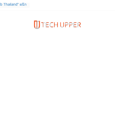
b Thailand” ผนึก
จัย วางรากฐาน
เชื่อมงานวิจัยสู่
สาหกรรม
ร TrainingPeaks
ิมความแข็งแกร่ง
นฟิตเนส ไตรมาส 2
tiEndpoint เสริม
ร รองรับการใช้
วกับผู้บริโภค
 Gen Z สร้างภาพจำ
ries
ง True Wireless
ะสมาร์ตโฟน
 ราคา 13,999