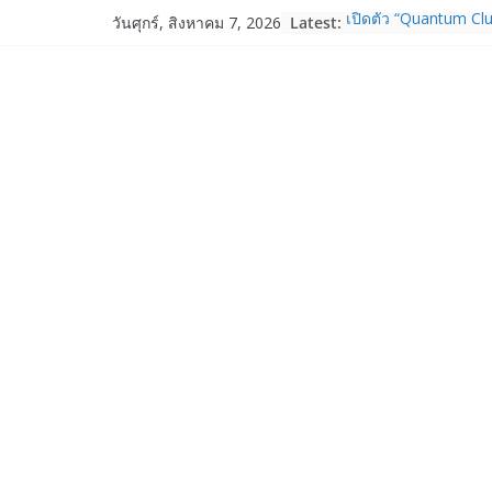
Skip
Latest:
เปิดตัว “Quantum Clu
วันศุกร์, สิงหาคม 7, 2026
to
ภาครัฐ–เอกชน–นักวิ
ระบบนิเวศควอนตัมไทย 
content
การใช้จริงในภาคอุต
Garmin เข้าซื้อกิจกา
และ TrainHeroic เสร
ให้กับอีโคซิสเต็มด้า
ปี 2569 โต 25%
Fortinet ยกระดับ For
ความปลอดภัยให้องค์ก
งาน AI อย่างมั่นใจ
Samsung พูดภาษาเดีย
เปิดพื้นที่ให้ผู้กำกับ
ใหม่ของ Galaxy Z Se
Nothing Ear (3a) หูฟั
ราคา 3,999 บาท แล
Nothing Phone (4b)
บาท