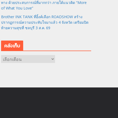
ทาง ด้วยประสบการณ์ที่มากกว่า ภายใต้แนวคิด “More
of What You Love”
Brother INK TANK ที่อิ้งค์เลือก ROADSHOW สร้าง
ปรากฏการณ์ความประทับใจมาแล้ว 4 จังหวัด เตรียมปิด
ท้ายความสุขที่ ชลบุรี 3 ส.ค. 69
คลังเก็บ
ค
ลั
ง
เ
ก็
บ