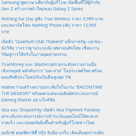
Samsung พูดภาษาเดียวกับผู้บริโภค เปิดพื้นที่ให้ผู้กำกับ
Gen Z สร้างภาพจำใหม่ของ Galaxy Z Series
Nothing Ear (3a) หูฟัง True Wireless ราคา 3,999 บาท
และสมาร์ตโฟน Nothing Phone (4b) ราคา 13,999
บาท
เปิดตัว “Quantum Club Thailand” ผนึกภาครัฐ–เอกชน–
นักวิจัย วางรากฐานระบบนิเวศควอนตัมไทย เชื่อมงาน
วิจัยสู่การใช้จริงในภาคอุตสาหกรรม
TrueMoney และ Mastercard ยกระดับความร่วมมือ
เชิงกลยุทธ์ ผลักดันการ “แตะจ่าย” ในประเทศไทย พร้อม
มอบสิทธิประโยชน์รับเงินคืนสูงสุด 5%
realme ร่วมสร้างความประทับใจในงาน “BACONTIME
THE MEMORY” พร้อมพาแฟนเกมสัมผัสประสบการณ์
Gaming Master อย่างใกล้ชิด
Visa และ ShopeePay เปิดตัว Visa Payment Passkey
ยกระดับประสบการณ์การชำระเงินออนไลน์ให้สะดวก
รวดเร็ว และปลอดภัยยิ่งขึ้นสำหรับผู้บริโภคชาวไทย
ออนิกซ์ ฮอสพิทาลิตี้ กรุ๊ป จับมือ แกร็บ เติมเต็มทุกการเดิน