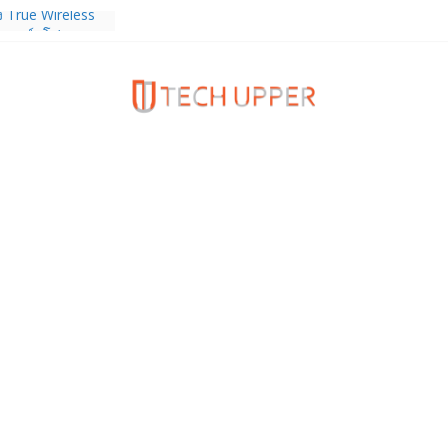
ง True Wireless
ะสมาร์ตโฟน
 ราคา 13,999
งความรัก ต้อนรับ
นลด 1,000 บาท
ดเต็ม ตั้งแต่ 1-
ร TrainingPeaks
ิมความแข็งแกร่ง
นฟิตเนส ไตรมาส 2
tiEndpoint เสริม
ร รองรับการใช้
วกับผู้บริโภค
 Gen Z สร้างภาพจำ
ries