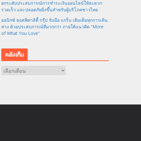
ยกระดับประสบการณ์การชำระเงินออนไลน์ให้สะดวก
รวดเร็ว และปลอดภัยยิ่งขึ้นสำหรับผู้บริโภคชาวไทย
ออนิกซ์ ฮอสพิทาลิตี้ กรุ๊ป จับมือ แกร็บ เติมเต็มทุกการเดิน
ทาง ด้วยประสบการณ์ที่มากกว่า ภายใต้แนวคิด “More
of What You Love”
คลังเก็บ
ค
ลั
ง
เ
ก็
บ