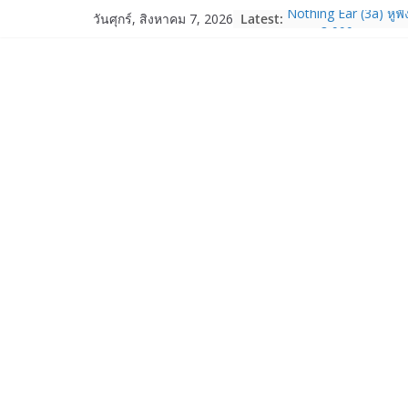
Skip
Latest:
Nothing Ear (3a) หูฟั
วันศุกร์, สิงหาคม 7, 2026
to
ราคา 3,999 บาท แล
Nothing Phone (4b)
content
บาท
realme เปิดแคมเปญส่
“วันแม่ 2569” รับส่ว
ผ่อน 0% พร้อมของแถมจั
14 ส.ค. 69
Garmin เข้าซื้อกิจกา
และ TrainHeroic เสร
ให้กับอีโคซิสเต็มด้า
ปี 2569 โต 25%
Fortinet ยกระดับ For
ความปลอดภัยให้องค์ก
งาน AI อย่างมั่นใจ
Samsung พูดภาษาเดีย
เปิดพื้นที่ให้ผู้กำกับ
ใหม่ของ Galaxy Z Se