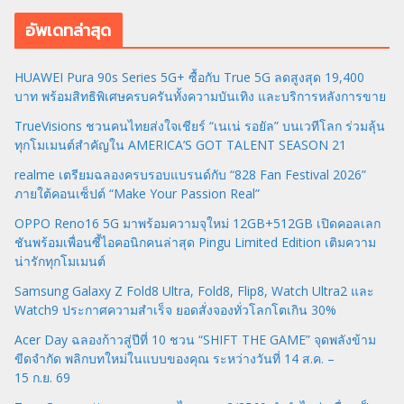
อัพเดทล่าสุด
HUAWEI Pura 90s Series 5G+ ซื้อกับ True 5G ลดสูงสุด 19,400
บาท พร้อมสิทธิพิเศษครบครันทั้งความบันเทิง และบริการหลังการขาย
TrueVisions ชวนคนไทยส่งใจเชียร์ “เนเน่ รอยัล” บนเวทีโลก ร่วมลุ้น
ทุกโมเมนต์สำคัญใน AMERICA’S GOT TALENT SEASON 21
realme เตรียมฉลองครบรอบแบรนด์กับ “828 Fan Festival 2026”
ภายใต้คอนเซ็ปต์ “Make Your Passion Real”
OPPO Reno16 5G มาพร้อมความจุใหม่ 12GB+512GB เปิดคอลเลก
ชันพร้อมเพื่อนซี้ไอคอนิกคนล่าสุด Pingu Limited Edition เติมความ
น่ารักทุกโมเมนต์
Samsung Galaxy Z Fold8 Ultra, Fold8, Flip8, Watch Ultra2 และ
Watch9 ประกาศความสำเร็จ ยอดสั่งจองทั่วโลกโตเกิน 30%
Acer Day ฉลองก้าวสู่ปีที่ 10 ชวน “SHIFT THE GAME” จุดพลังข้าม
ขีดจำกัด พลิกบทใหม่ในแบบของคุณ ระหว่างวันที่ 14 ส.ค. –
15 ก.ย. 69