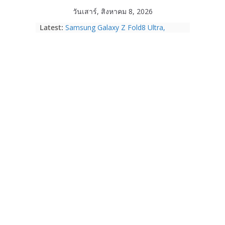
Skip
วันเสาร์, สิงหาคม 8, 2026
to
Latest:
Samsung Galaxy Z Fold8 Ultra,
content
Fold8, Flip8, Watch Ultra2 และ
Watch9 ประกาศความสำเร็จ ยอดสั่ง
จองทั่วโลกโตเกิน 30%
HUAWEI Pura 90s Series 5G+ ซื้อกับ
True 5G ลดสูงสุด 19,400 บาท พร้อม
สิทธิพิเศษครบครันทั้งความบันเทิง และ
บริการหลังการขาย
TrueVisions ชวนคนไทยส่งใจเชียร์
“เนเน่ รอยัล” บนเวทีโลก ร่วมลุ้นทุก
โมเมนต์สำคัญใน AMERICA’S GOT
TALENT SEASON 21
realme เตรียมฉลองครบรอบแบรนด์กับ
“828 Fan Festival 2026” ภายใต้คอน
เซ็ปต์ “Make Your Passion Real”
OPPO Reno16 5G มาพร้อมความจุใหม่
12GB+512GB เปิดคอลเลกชันพร้อม
เพื่อนซี้ไอคอนิกคนล่าสุด Pingu Limited
Edition เติมความน่ารักทุกโมเมนต์