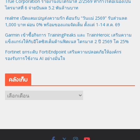
True Corporation รายงานงบไตรมาส 2/2569 ทำกำไรต่อเนื่องเป็น
ไตรมาสที่ 6 จ่ายปันผล 5.2 พันล้านบาท
realme เปิดแคมเปญส่งความรัก ต้อนรับ “วันแม่ 2569” รับส่วนลด
1,000 บาท ผ่อน 0% พร้อมของแถมจัดเต็ม ตั้งแต่ 1-14 ส.ค. 69
Garmin เข้าซื้อกิจการ TrainingPeaks และ TrainHeroic เสริมความ
แข็งแกร่งให้กับอีโคซิสเต็มด้านฟิตเนส ไตรมาส 2 ปี 2569 โต 25%
Fortinet ยกระดับ FortiEndpoint เสริมความปลอดภัยให้องค์กร
รองรับการใช้งาน AI อย่างมั่นใจ
คลังเก็บ
ค
ลั
ง
เ
ก็
บ