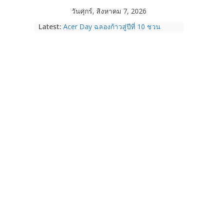
Skip
วันศุกร์, สิงหาคม 7, 2026
to
Latest:
Acer Day ฉลองก้าวสู่ปีที่ 10 ชวน
content
“SHIFT THE GAME” จุดพลังข้ามขีด
จำกัด พลิกบทใหม่ในแบบของคุณ
ระหว่างวันที่ 14 ส.ค. – 15 ก.ย. 69
True Corporation รายงานงบไตรมาส
2/2569 ทำกำไรต่อเนื่องเป็นไตรมาสที่ 6
จ่ายปันผล 5.2 พันล้านบาท
realme เปิดแคมเปญส่งความรัก ต้อนรับ
“วันแม่ 2569” รับส่วนลด 1,000 บาท
ผ่อน 0% พร้อมของแถมจัดเต็ม ตั้งแต่ 1-
14 ส.ค. 69
Garmin เข้าซื้อกิจการ TrainingPeaks
และ TrainHeroic เสริมความแข็งแกร่ง
ให้กับอีโคซิสเต็มด้านฟิตเนส ไตรมาส 2
ปี 2569 โต 25%
Samsung Galaxy Z Fold8 Ultra,
Fold8, Flip8, Watch Ultra2 และ
Watch9 ประกาศความสำเร็จ ยอดสั่ง
จองทั่วโลกโตเกิน 30%