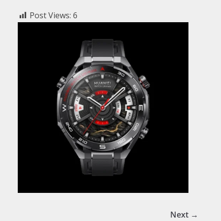
Post Views:
6
Next →