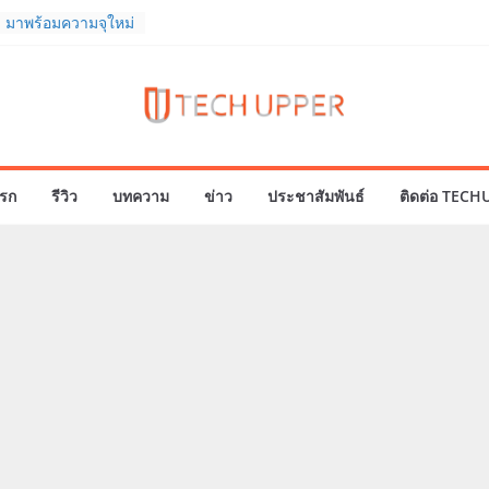
มาพร้อมความจุใหม่
คอลเลกชันพร้อม
ล่าสุด Pingu Limited
่ารักทุกโมเมนต์
จะเปิดตัว iPhone 18
ย. 69 คาดว่าจะเน้น
โดยอาจจะมาพร้อม
รุ่นแรก!
รก
รีวิว
บทความ
ข่าว
ประชาสัมพันธ์
ติดต่อ TECH
eries 5G+ ซื้อกับ
 19,400 บาท พร้อม
ทั้งความบันเทิง และ
ย
นไทยส่งใจเชียร์
ทีโลก ร่วมลุ้นทุก
AMERICA’S GOT
 21
องครบรอบแบรนด์กับ
 2026” ภายใต้คอน
 Passion Real”