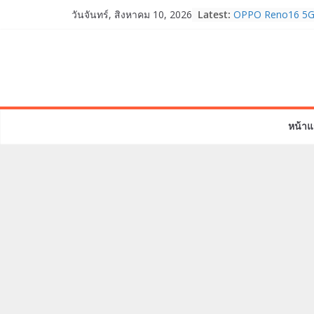
Skip
Latest:
OPPO Reno16 5G 
วันจันทร์, สิงหาคม 10, 2026
to
12GB+512GB เปิด
เพื่อนซี้ไอคอนิกคน
content
Edition เติมความน
สรุปข้อมูล Apple 
Series ในเดือน ก.
ไปที่รุ่นระดับบน 
iPhone Ultra จอพับ
หน้าแ
HUAWEI Pura 90s S
True 5G ลดสูงสุด
สิทธิพิเศษครบครัน
บริการหลังการขา
TrueVisions ชวนค
“เนเน่ รอยัล” บนเว
โมเมนต์สำคัญใน 
TALENT SEASON
realme เตรียมฉล
“828 Fan Festival
เซ็ปต์ “Make Your