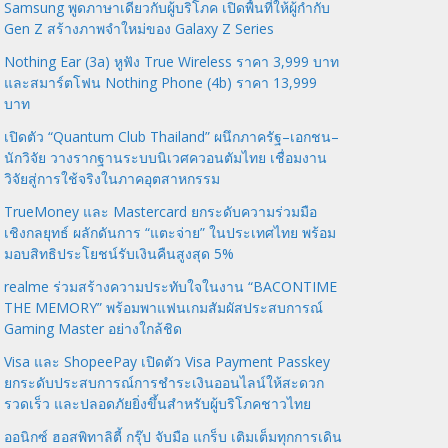
Samsung พูดภาษาเดียวกับผู้บริโภค เปิดพื้นที่ให้ผู้กำกับ
Gen Z สร้างภาพจำใหม่ของ Galaxy Z Series
Nothing Ear (3a) หูฟัง True Wireless ราคา 3,999 บาท
และสมาร์ตโฟน Nothing Phone (4b) ราคา 13,999
บาท
เปิดตัว “Quantum Club Thailand” ผนึกภาครัฐ–เอกชน–
นักวิจัย วางรากฐานระบบนิเวศควอนตัมไทย เชื่อมงาน
วิจัยสู่การใช้จริงในภาคอุตสาหกรรม
TrueMoney และ Mastercard ยกระดับความร่วมมือ
เชิงกลยุทธ์ ผลักดันการ “แตะจ่าย” ในประเทศไทย พร้อม
มอบสิทธิประโยชน์รับเงินคืนสูงสุด 5%
realme ร่วมสร้างความประทับใจในงาน “BACONTIME
THE MEMORY” พร้อมพาแฟนเกมสัมผัสประสบการณ์
Gaming Master อย่างใกล้ชิด
Visa และ ShopeePay เปิดตัว Visa Payment Passkey
ยกระดับประสบการณ์การชำระเงินออนไลน์ให้สะดวก
รวดเร็ว และปลอดภัยยิ่งขึ้นสำหรับผู้บริโภคชาวไทย
ออนิกซ์ ฮอสพิทาลิตี้ กรุ๊ป จับมือ แกร็บ เติมเต็มทุกการเดิน