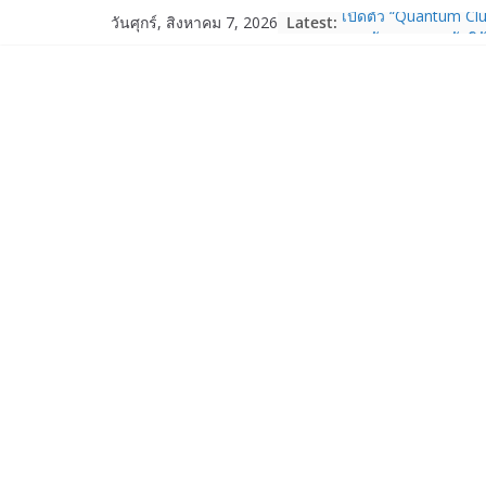
Skip
Latest:
เปิดตัว “Quantum Clu
วันศุกร์, สิงหาคม 7, 2026
to
ภาครัฐ–เอกชน–นักวิ
ระบบนิเวศควอนตัมไทย 
content
การใช้จริงในภาคอุต
Garmin เข้าซื้อกิจกา
และ TrainHeroic เสร
ให้กับอีโคซิสเต็มด้า
ปี 2569 โต 25%
Fortinet ยกระดับ For
ความปลอดภัยให้องค์ก
งาน AI อย่างมั่นใจ
Samsung พูดภาษาเดีย
เปิดพื้นที่ให้ผู้กำกับ
ใหม่ของ Galaxy Z Se
Nothing Ear (3a) หูฟั
ราคา 3,999 บาท แล
Nothing Phone (4b)
บาท