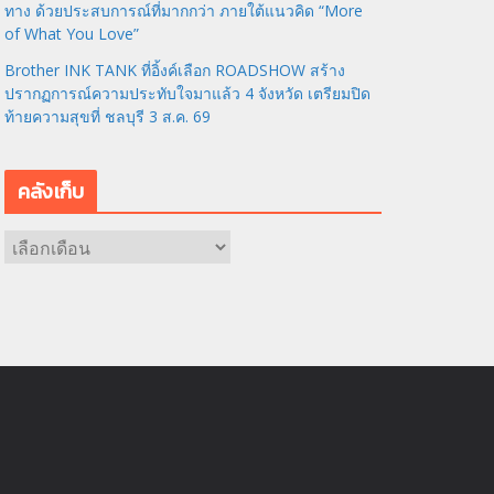
ทาง ด้วยประสบการณ์ที่มากกว่า ภายใต้แนวคิด “More
of What You Love”
Brother INK TANK ที่อิ้งค์เลือก ROADSHOW สร้าง
ปรากฏการณ์ความประทับใจมาแล้ว 4 จังหวัด เตรียมปิด
ท้ายความสุขที่ ชลบุรี 3 ส.ค. 69
คลังเก็บ
ค
ลั
ง
เ
ก็
บ