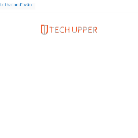
b Thailand” ผนึก
จัย วางรากฐาน
เชื่อมงานวิจัยสู่
สาหกรรม
ร TrainingPeaks
ิมความแข็งแกร่ง
นฟิตเนส ไตรมาส 2
tiEndpoint เสริม
ร รองรับการใช้
วกับผู้บริโภค
 Gen Z สร้างภาพจำ
ries
ง True Wireless
ะสมาร์ตโฟน
 ราคา 13,999