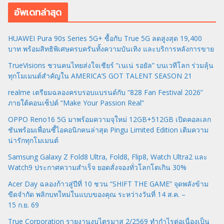
อัพเดทล่าสุด
HUAWEI Pura 90s Series 5G+ ซื้อกับ True 5G ลดสูงสุด 19,400
บาท พร้อมสิทธิพิเศษครบครันทั้งความบันเทิง และบริการหลังการขาย
TrueVisions ชวนคนไทยส่งใจเชียร์ “เนเน่ รอยัล” บนเวทีโลก ร่วมลุ้น
ทุกโมเมนต์สำคัญใน AMERICA’S GOT TALENT SEASON 21
realme เตรียมฉลองครบรอบแบรนด์กับ “828 Fan Festival 2026”
ภายใต้คอนเซ็ปต์ “Make Your Passion Real”
OPPO Reno16 5G มาพร้อมความจุใหม่ 12GB+512GB เปิดคอลเลก
ชันพร้อมเพื่อนซี้ไอคอนิกคนล่าสุด Pingu Limited Edition เติมความ
น่ารักทุกโมเมนต์
Samsung Galaxy Z Fold8 Ultra, Fold8, Flip8, Watch Ultra2 และ
Watch9 ประกาศความสำเร็จ ยอดสั่งจองทั่วโลกโตเกิน 30%
Acer Day ฉลองก้าวสู่ปีที่ 10 ชวน “SHIFT THE GAME” จุดพลังข้าม
ขีดจำกัด พลิกบทใหม่ในแบบของคุณ ระหว่างวันที่ 14 ส.ค. –
15 ก.ย. 69
True Corporation รายงานงบไตรมาส 2/2569 ทำกำไรต่อเนื่องเป็น