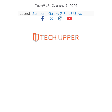
Skip
วันอาทิตย์, สิงหาคม 9, 2026
to
Latest:
Samsung Galaxy Z Fold8 Ultra,
content
Fold8, Flip8, Watch Ultra2 และ
Watch9 ประกาศความสำเร็จ ยอดสั่ง
จองทั่วโลกโตเกิน 30%
HUAWEI Pura 90s Series 5G+ ซื้อกับ
True 5G ลดสูงสุด 19,400 บาท พร้อม
สิทธิพิเศษครบครันทั้งความบันเทิง และ
บริการหลังการขาย
TrueVisions ชวนคนไทยส่งใจเชียร์
“เนเน่ รอยัล” บนเวทีโลก ร่วมลุ้นทุก
โมเมนต์สำคัญใน AMERICA’S GOT
TALENT SEASON 21
realme เตรียมฉลองครบรอบแบรนด์กับ
“828 Fan Festival 2026” ภายใต้คอน
เซ็ปต์ “Make Your Passion Real”
OPPO Reno16 5G มาพร้อมความจุใหม่
12GB+512GB เปิดคอลเลกชันพร้อม
เพื่อนซี้ไอคอนิกคนล่าสุด Pingu Limited
Edition เติมความน่ารักทุกโมเมนต์