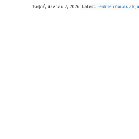
Skip
Latest:
realme เปิดแคมเปญส่
วันศุกร์, สิงหาคม 7, 2026
to
“วันแม่ 2569” รับส่ว
ผ่อน 0% พร้อมของแถมจั
content
14 ส.ค. 69
OPPO Reno16 5G มา
12GB+512GB เปิดคอ
เพื่อนซี้ไอคอนิกคนล่า
Edition เติมความน่าร
Samsung Galaxy Z Fo
Fold8, Flip8, Watch 
Watch9 ประกาศความส
จองทั่วโลกโตเกิน 30
Acer Day ฉลองก้าวสู่ป
“SHIFT THE GAME” จุ
จำกัด พลิกบทใหม่ใน
ระหว่างวันที่ 14 ส.ค. 
True Corporation 
2/2569 ทำกำไรต่อเนื่
จ่ายปันผล 5.2 พันล้า