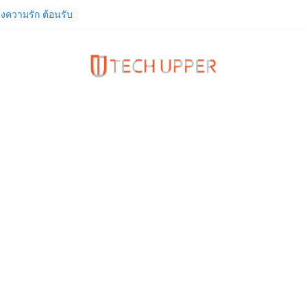
งความรัก ต้อนรับ
นลด 1,000 บาท
ดเต็ม ตั้งแต่ 1-
พร้อมความจุใหม่
ลเลกชันพร้อม
สุด Pingu Limited
ักทุกโมเมนต์
ld8 Ultra,
Ultra2 และ
ำเร็จ ยอดสั่ง
%
ีที่ 10 ชวน
ดพลังข้ามขีด
แบบของคุณ
– 15 ก.ย. 69
รายงานงบไตรมาส
องเป็นไตรมาสที่ 6
นบาท