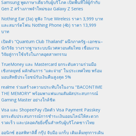
Samsung พูดภาษาเดียวกับผู้บริโภค เปิดพื้นที่ให้ผู้กำกับ
Gen Z สร้างภาพจำใหม่ของ Galaxy Z Series
Nothing Ear (3a) หูฟัง True Wireless ราคา 3,999 บาท
และสมาร์ตโฟน Nothing Phone (4b) ราคา 13,999
บาท
เปิดตัว “Quantum Club Thailand” ผนึกภาครัฐ–เอกชน–
นักวิจัย วางรากฐานระบบนิเวศควอนตัมไทย เชื่อมงาน
วิจัยสู่การใช้จริงในภาคอุตสาหกรรม
TrueMoney และ Mastercard ยกระดับความร่วมมือ
เชิงกลยุทธ์ ผลักดันการ “แตะจ่าย” ในประเทศไทย พร้อม
มอบสิทธิประโยชน์รับเงินคืนสูงสุด 5%
realme ร่วมสร้างความประทับใจในงาน “BACONTIME
THE MEMORY” พร้อมพาแฟนเกมสัมผัสประสบการณ์
Gaming Master อย่างใกล้ชิด
Visa และ ShopeePay เปิดตัว Visa Payment Passkey
ยกระดับประสบการณ์การชำระเงินออนไลน์ให้สะดวก
รวดเร็ว และปลอดภัยยิ่งขึ้นสำหรับผู้บริโภคชาวไทย
ออนิกซ์ ฮอสพิทาลิตี้ กรุ๊ป จับมือ แกร็บ เติมเต็มทุกการเดิน