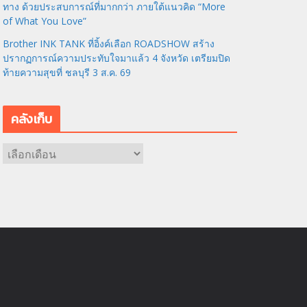
ทาง ด้วยประสบการณ์ที่มากกว่า ภายใต้แนวคิด “More
of What You Love”
Brother INK TANK ที่อิ้งค์เลือก ROADSHOW สร้าง
ปรากฏการณ์ความประทับใจมาแล้ว 4 จังหวัด เตรียมปิด
ท้ายความสุขที่ ชลบุรี 3 ส.ค. 69
คลังเก็บ
ค
ลั
ง
เ
ก็
บ