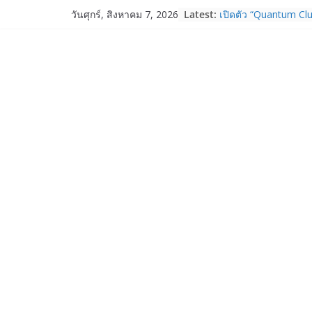
Nothing Ear (3a) หูฟั
Skip
Latest:
ราคา 3,999 บาท แล
วันศุกร์, สิงหาคม 7, 2026
to
Nothing Phone (4b)
บาท
content
เปิดตัว “Quantum Clu
ภาครัฐ–เอกชน–นักวิ
ระบบนิเวศควอนตัมไทย 
การใช้จริงในภาคอุต
Garmin เข้าซื้อกิจกา
และ TrainHeroic เสร
ให้กับอีโคซิสเต็มด้า
ปี 2569 โต 25%
Fortinet ยกระดับ For
ความปลอดภัยให้องค์ก
งาน AI อย่างมั่นใจ
Samsung พูดภาษาเดีย
เปิดพื้นที่ให้ผู้กำกับ
ใหม่ของ Galaxy Z Se