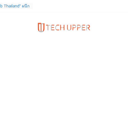
ง True Wireless
ะสมาร์ตโฟน
 ราคา 13,999
b Thailand” ผนึก
จัย วางรากฐาน
เชื่อมงานวิจัยสู่
สาหกรรม
ร TrainingPeaks
ิมความแข็งแกร่ง
นฟิตเนส ไตรมาส 2
tiEndpoint เสริม
ร รองรับการใช้
วกับผู้บริโภค
 Gen Z สร้างภาพจำ
ries