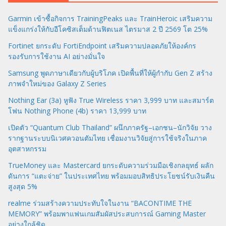
Garmin เข้าซื้อกิจการ TrainingPeaks และ TrainHeroic เสริมความ
แข็งแกร่งให้กับอีโคซิสเต็มด้านฟิตเนส ไตรมาส 2 ปี 2569 โต 25%
Fortinet ยกระดับ FortiEndpoint เสริมความปลอดภัยให้องค์กร
รองรับการใช้งาน AI อย่างมั่นใจ
Samsung พูดภาษาเดียวกับผู้บริโภค เปิดพื้นที่ให้ผู้กำกับ Gen Z สร้าง
ภาพจำใหม่ของ Galaxy Z Series
Nothing Ear (3a) หูฟัง True Wireless ราคา 3,999 บาท และสมาร์ต
โฟน Nothing Phone (4b) ราคา 13,999 บาท
เปิดตัว “Quantum Club Thailand” ผนึกภาครัฐ–เอกชน–นักวิจัย วาง
รากฐานระบบนิเวศควอนตัมไทย เชื่อมงานวิจัยสู่การใช้จริงในภาค
อุตสาหกรรม
TrueMoney และ Mastercard ยกระดับความร่วมมือเชิงกลยุทธ์ ผลัก
ดันการ “แตะจ่าย” ในประเทศไทย พร้อมมอบสิทธิประโยชน์รับเงินคืน
สูงสุด 5%
realme ร่วมสร้างความประทับใจในงาน “BACONTIME THE
MEMORY” พร้อมพาแฟนเกมสัมผัสประสบการณ์ Gaming Master
อย่างใกล้ชิด