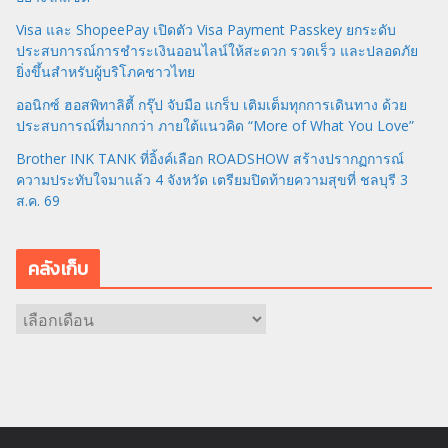
Visa และ ShopeePay เปิดตัว Visa Payment Passkey ยกระดับ
ประสบการณ์การชำระเงินออนไลน์ให้สะดวก รวดเร็ว และปลอดภัย
ยิ่งขึ้นสำหรับผู้บริโภคชาวไทย
ออนิกซ์ ฮอสพิทาลิตี้ กรุ๊ป จับมือ แกร็บ เติมเต็มทุกการเดินทาง ด้วย
ประสบการณ์ที่มากกว่า ภายใต้แนวคิด “More of What You Love”
Brother INK TANK ที่อิ้งค์เลือก ROADSHOW สร้างปรากฏการณ์
ความประทับใจมาแล้ว 4 จังหวัด เตรียมปิดท้ายความสุขที่ ชลบุรี 3
ส.ค. 69
คลังเก็บ
ค
ลั
ง
เ
ก็
บ