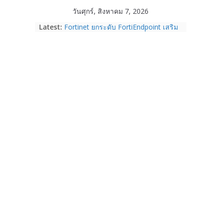
Skip
วันศุกร์, สิงหาคม 7, 2026
Garmin เข้าซื้อกิจการ TrainingPeaks
to
Latest:
และ TrainHeroic เสริมความแข็งแกร่ง
content
ให้กับอีโคซิสเต็มด้านฟิตเนส ไตรมาส 2
ปี 2569 โต 25%
Fortinet ยกระดับ FortiEndpoint เสริม
ความปลอดภัยให้องค์กร รองรับการใช้
งาน AI อย่างมั่นใจ
Samsung พูดภาษาเดียวกับผู้บริโภค
เปิดพื้นที่ให้ผู้กำกับ Gen Z สร้างภาพจำ
ใหม่ของ Galaxy Z Series
Nothing Ear (3a) หูฟัง True Wireless
ราคา 3,999 บาท และสมาร์ตโฟน
Nothing Phone (4b) ราคา 13,999
บาท
เปิดตัว “Quantum Club Thailand” ผนึก
ภาครัฐ–เอกชน–นักวิจัย วางรากฐาน
ระบบนิเวศควอนตัมไทย เชื่อมงานวิจัยสู่
การใช้จริงในภาคอุตสาหกรรม