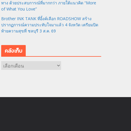
ทาง ด้วยประสบการณ์ที่มากกว่า ภายใต้แนวคิด “More
of What You Love”
Brother INK TANK ที่อิ้งค์เลือก ROADSHOW สร้าง
ปรากฏการณ์ความประทับใจมาแล้ว 4 จังหวัด เตรียมปิด
ท้ายความสุขที่ ชลบุรี 3 ส.ค. 69
คลังเก็บ
ค
ลั
ง
เ
ก็
บ