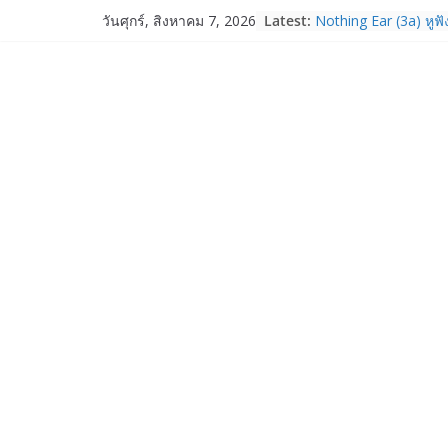
Skip
Latest:
Nothing Ear (3a) หูฟั
วันศุกร์, สิงหาคม 7, 2026
to
ราคา 3,999 บาท แล
Nothing Phone (4b)
content
บาท
เปิดตัว “Quantum Clu
ภาครัฐ–เอกชน–นักวิ
ระบบนิเวศควอนตัมไทย 
การใช้จริงในภาคอุต
Garmin เข้าซื้อกิจกา
และ TrainHeroic เสร
ให้กับอีโคซิสเต็มด้า
ปี 2569 โต 25%
Fortinet ยกระดับ For
ความปลอดภัยให้องค์ก
งาน AI อย่างมั่นใจ
Samsung พูดภาษาเดีย
เปิดพื้นที่ให้ผู้กำกับ
ใหม่ของ Galaxy Z Se