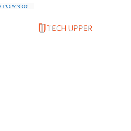
ง True Wireless
ะสมาร์ตโฟน
 ราคา 13,999
b Thailand” ผนึก
จัย วางรากฐาน
เชื่อมงานวิจัยสู่
สาหกรรม
ร TrainingPeaks
ิมความแข็งแกร่ง
นฟิตเนส ไตรมาส 2
tiEndpoint เสริม
ร รองรับการใช้
วกับผู้บริโภค
 Gen Z สร้างภาพจำ
ries