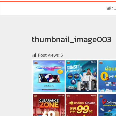
หน้าแ
thumbnail_image003
Post Views:
5