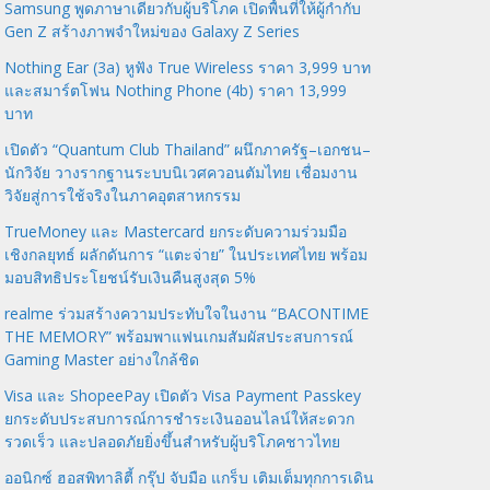
Samsung พูดภาษาเดียวกับผู้บริโภค เปิดพื้นที่ให้ผู้กำกับ
Gen Z สร้างภาพจำใหม่ของ Galaxy Z Series
Nothing Ear (3a) หูฟัง True Wireless ราคา 3,999 บาท
และสมาร์ตโฟน Nothing Phone (4b) ราคา 13,999
บาท
เปิดตัว “Quantum Club Thailand” ผนึกภาครัฐ–เอกชน–
นักวิจัย วางรากฐานระบบนิเวศควอนตัมไทย เชื่อมงาน
วิจัยสู่การใช้จริงในภาคอุตสาหกรรม
TrueMoney และ Mastercard ยกระดับความร่วมมือ
เชิงกลยุทธ์ ผลักดันการ “แตะจ่าย” ในประเทศไทย พร้อม
มอบสิทธิประโยชน์รับเงินคืนสูงสุด 5%
realme ร่วมสร้างความประทับใจในงาน “BACONTIME
THE MEMORY” พร้อมพาแฟนเกมสัมผัสประสบการณ์
Gaming Master อย่างใกล้ชิด
Visa และ ShopeePay เปิดตัว Visa Payment Passkey
ยกระดับประสบการณ์การชำระเงินออนไลน์ให้สะดวก
รวดเร็ว และปลอดภัยยิ่งขึ้นสำหรับผู้บริโภคชาวไทย
ออนิกซ์ ฮอสพิทาลิตี้ กรุ๊ป จับมือ แกร็บ เติมเต็มทุกการเดิน