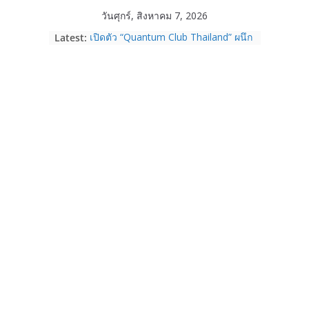
Skip
วันศุกร์, สิงหาคม 7, 2026
to
Latest:
เปิดตัว “Quantum Club Thailand” ผนึก
content
ภาครัฐ–เอกชน–นักวิจัย วางรากฐาน
ระบบนิเวศควอนตัมไทย เชื่อมงานวิจัยสู่
การใช้จริงในภาคอุตสาหกรรม
Garmin เข้าซื้อกิจการ TrainingPeaks
และ TrainHeroic เสริมความแข็งแกร่ง
ให้กับอีโคซิสเต็มด้านฟิตเนส ไตรมาส 2
ปี 2569 โต 25%
Fortinet ยกระดับ FortiEndpoint เสริม
ความปลอดภัยให้องค์กร รองรับการใช้
งาน AI อย่างมั่นใจ
Samsung พูดภาษาเดียวกับผู้บริโภค
เปิดพื้นที่ให้ผู้กำกับ Gen Z สร้างภาพจำ
ใหม่ของ Galaxy Z Series
Nothing Ear (3a) หูฟัง True Wireless
ราคา 3,999 บาท และสมาร์ตโฟน
Nothing Phone (4b) ราคา 13,999
บาท