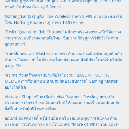
Samsung พูดภาษาเดียวกับผู้บริโภค เปิดพื้นที่ให้ผู้กำกับ Gen Z สร้าง
ภาพจำใหม่ของ Galaxy Z Series
Nothing Ear (3a) หูฟัง True Wireless ราคา 3,999 บาท และสมาร์ต
โฟน Nothing Phone (4b) ราคา 13,999 บาท
เปิดตัว “Quantum Club Thailand” ผนึกภาครัฐ–เอกชน–นักวิจัย วาง
รากฐานระบบนิเวศควอนตัมไทย เชื่อมงานวิจัยสู่การใช้จริงในภาค
อุตสาหกรรม
TrueMoney และ Mastercard ยกระดับความร่วมมือเชิงกลยุทธ์ ผลัก
ดันการ “แตะจ่าย” ในประเทศไทย พร้อมมอบสิทธิประโยชน์รับเงินคืน
สูงสุด 5%
realme ร่วมสร้างความประทับใจในงาน “BACONTIME THE
MEMORY” พร้อมพาแฟนเกมสัมผัสประสบการณ์ Gaming Master
อย่างใกล้ชิด
Visa และ ShopeePay เปิดตัว Visa Payment Passkey ยกระดับ
ประสบการณ์การชำระเงินออนไลน์ให้สะดวก รวดเร็ว และปลอดภัย
ยิ่งขึ้นสำหรับผู้บริโภคชาวไทย
ออนิกซ์ ฮอสพิทาลิตี้ กรุ๊ป จับมือ แกร็บ เติมเต็มทุกการเดินทาง ด้วย
ประสบการณ์ที่มากกว่า ภายใต้แนวคิด “More of What You Love”