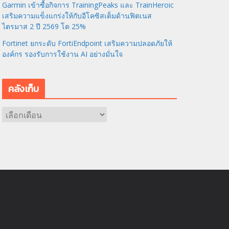
Garmin เข้าซื้อกิจการ TrainingPeaks และ TrainHeroic
เสริมความแข็งแกร่งให้กับอีโคซิสเต็มด้านฟิตเนส
ไตรมาส 2 ปี 2569 โต 25%
Fortinet ยกระดับ FortiEndpoint เสริมความปลอดภัยให้
องค์กร รองรับการใช้งาน AI อย่างมั่นใจ
คลังเก็บ
ค
ลั
ง
เ
ก็
บ