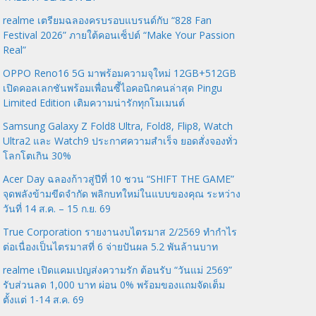
realme เตรียมฉลองครบรอบแบรนด์กับ “828 Fan
Festival 2026” ภายใต้คอนเซ็ปต์ “Make Your Passion
Real”
OPPO Reno16 5G มาพร้อมความจุใหม่ 12GB+512GB
เปิดคอลเลกชันพร้อมเพื่อนซี้ไอคอนิกคนล่าสุด Pingu
Limited Edition เติมความน่ารักทุกโมเมนต์
Samsung Galaxy Z Fold8 Ultra, Fold8, Flip8, Watch
Ultra2 และ Watch9 ประกาศความสำเร็จ ยอดสั่งจองทั่ว
โลกโตเกิน 30%
Acer Day ฉลองก้าวสู่ปีที่ 10 ชวน “SHIFT THE GAME”
จุดพลังข้ามขีดจำกัด พลิกบทใหม่ในแบบของคุณ ระหว่าง
วันที่ 14 ส.ค. – 15 ก.ย. 69
True Corporation รายงานงบไตรมาส 2/2569 ทำกำไร
ต่อเนื่องเป็นไตรมาสที่ 6 จ่ายปันผล 5.2 พันล้านบาท
realme เปิดแคมเปญส่งความรัก ต้อนรับ “วันแม่ 2569”
รับส่วนลด 1,000 บาท ผ่อน 0% พร้อมของแถมจัดเต็ม
ตั้งแต่ 1-14 ส.ค. 69