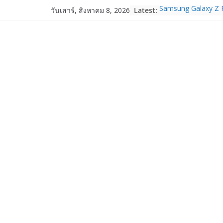
Skip
Latest:
Samsung Galaxy Z F
วันเสาร์, สิงหาคม 8, 2026
to
Fold8, Flip8, Watch
Watch9 ประกาศความส
content
จองทั่วโลกโตเกิน 3
HUAWEI Pura 90s Ser
True 5G ลดสูงสุด 1
สิทธิพิเศษครบครันทั
บริการหลังการขาย
TrueVisions ชวนคนไ
“เนเน่ รอยัล” บนเวทีโ
โมเมนต์สำคัญใน A
TALENT SEASON 2
realme เตรียมฉลอง
“828 Fan Festival 
เซ็ปต์ “Make Your P
OPPO Reno16 5G มา
12GB+512GB เปิดคอ
เพื่อนซี้ไอคอนิกคนล่
Edition เติมความน่า