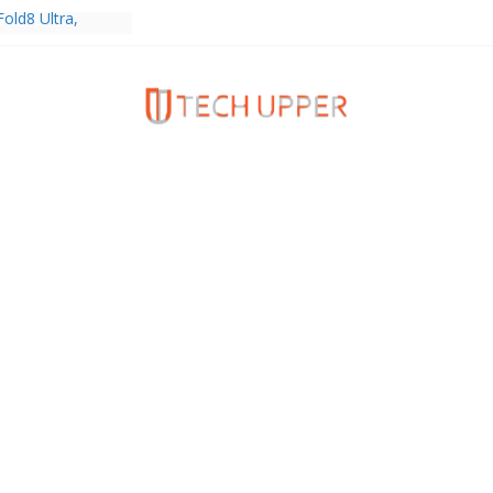
old8 Ultra,
 Ultra2 และ
ำเร็จ ยอดสั่ง
0%
ies 5G+ ซื้อกับ
9,400 บาท พร้อม
้งความบันเทิง และ
ทยส่งใจเชียร์
ลก ร่วมลุ้นทุก
MERICA’S GOT
1
ครบรอบแบรนด์กับ
2026” ภายใต้คอน
assion Real”
พร้อมความจุใหม่
ลเลกชันพร้อม
าสุด Pingu Limited
รักทุกโมเมนต์