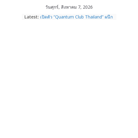
Skip
วันศุกร์, สิงหาคม 7, 2026
to
Latest:
เปิดตัว “Quantum Club Thailand” ผนึก
content
ภาครัฐ–เอกชน–นักวิจัย วางรากฐาน
ระบบนิเวศควอนตัมไทย เชื่อมงานวิจัยสู่
การใช้จริงในภาคอุตสาหกรรม
Garmin เข้าซื้อกิจการ TrainingPeaks
และ TrainHeroic เสริมความแข็งแกร่ง
ให้กับอีโคซิสเต็มด้านฟิตเนส ไตรมาส 2
ปี 2569 โต 25%
Fortinet ยกระดับ FortiEndpoint เสริม
ความปลอดภัยให้องค์กร รองรับการใช้
งาน AI อย่างมั่นใจ
Samsung พูดภาษาเดียวกับผู้บริโภค
เปิดพื้นที่ให้ผู้กำกับ Gen Z สร้างภาพจำ
ใหม่ของ Galaxy Z Series
Nothing Ear (3a) หูฟัง True Wireless
ราคา 3,999 บาท และสมาร์ตโฟน
Nothing Phone (4b) ราคา 13,999
บาท