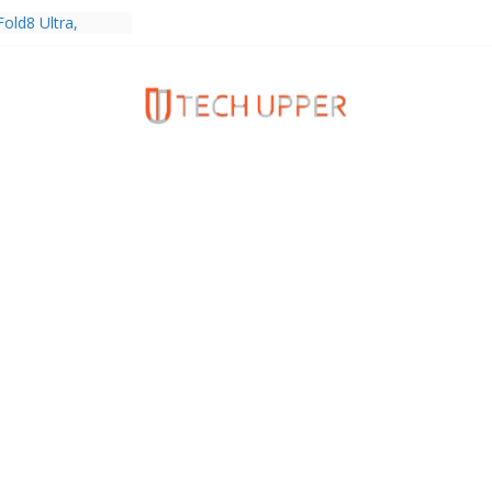
old8 Ultra,
 Ultra2 และ
ำเร็จ ยอดสั่ง
0%
ies 5G+ ซื้อกับ
9,400 บาท พร้อม
้งความบันเทิง และ
ทยส่งใจเชียร์
ลก ร่วมลุ้นทุก
MERICA’S GOT
1
ครบรอบแบรนด์กับ
2026” ภายใต้คอน
assion Real”
พร้อมความจุใหม่
ลเลกชันพร้อม
าสุด Pingu Limited
รักทุกโมเมนต์