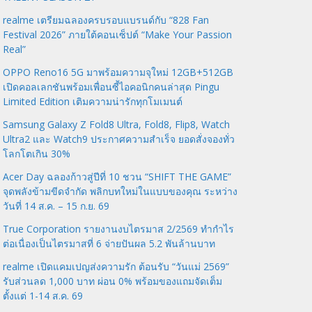
realme เตรียมฉลองครบรอบแบรนด์กับ “828 Fan
Festival 2026” ภายใต้คอนเซ็ปต์ “Make Your Passion
Real”
OPPO Reno16 5G มาพร้อมความจุใหม่ 12GB+512GB
เปิดคอลเลกชันพร้อมเพื่อนซี้ไอคอนิกคนล่าสุด Pingu
Limited Edition เติมความน่ารักทุกโมเมนต์
Samsung Galaxy Z Fold8 Ultra, Fold8, Flip8, Watch
Ultra2 และ Watch9 ประกาศความสำเร็จ ยอดสั่งจองทั่ว
โลกโตเกิน 30%
Acer Day ฉลองก้าวสู่ปีที่ 10 ชวน “SHIFT THE GAME”
จุดพลังข้ามขีดจำกัด พลิกบทใหม่ในแบบของคุณ ระหว่าง
วันที่ 14 ส.ค. – 15 ก.ย. 69
True Corporation รายงานงบไตรมาส 2/2569 ทำกำไร
ต่อเนื่องเป็นไตรมาสที่ 6 จ่ายปันผล 5.2 พันล้านบาท
realme เปิดแคมเปญส่งความรัก ต้อนรับ “วันแม่ 2569”
รับส่วนลด 1,000 บาท ผ่อน 0% พร้อมของแถมจัดเต็ม
ตั้งแต่ 1-14 ส.ค. 69