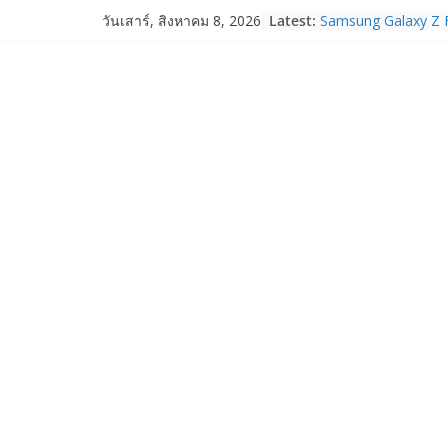
Skip
Latest:
Samsung Galaxy Z F
วันเสาร์, สิงหาคม 8, 2026
to
Fold8, Flip8, Watch
Watch9 ประกาศความส
content
จองทั่วโลกโตเกิน 3
HUAWEI Pura 90s Ser
True 5G ลดสูงสุด 1
สิทธิพิเศษครบครันทั
บริการหลังการขาย
TrueVisions ชวนคนไ
“เนเน่ รอยัล” บนเวทีโ
โมเมนต์สำคัญใน A
TALENT SEASON 2
realme เตรียมฉลอง
“828 Fan Festival 
เซ็ปต์ “Make Your P
OPPO Reno16 5G มา
12GB+512GB เปิดคอ
เพื่อนซี้ไอคอนิกคนล่
Edition เติมความน่า