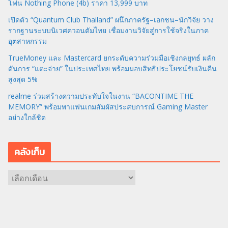
โฟน Nothing Phone (4b) ราคา 13,999 บาท
เปิดตัว “Quantum Club Thailand” ผนึกภาครัฐ–เอกชน–นักวิจัย วาง
รากฐานระบบนิเวศควอนตัมไทย เชื่อมงานวิจัยสู่การใช้จริงในภาค
อุตสาหกรรม
TrueMoney และ Mastercard ยกระดับความร่วมมือเชิงกลยุทธ์ ผลัก
ดันการ “แตะจ่าย” ในประเทศไทย พร้อมมอบสิทธิประโยชน์รับเงินคืน
สูงสุด 5%
realme ร่วมสร้างความประทับใจในงาน “BACONTIME THE
MEMORY” พร้อมพาแฟนเกมสัมผัสประสบการณ์ Gaming Master
อย่างใกล้ชิด
คลังเก็บ
ค
ลั
ง
เ
ก็