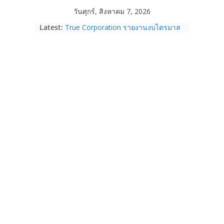
Skip
วันศุกร์, สิงหาคม 7, 2026
Acer Day ฉลองก้าวสู่ปีที่ 10 ชวน
to
Latest:
“SHIFT THE GAME” จุดพลังข้ามขีด
content
จำกัด พลิกบทใหม่ในแบบของคุณ
ระหว่างวันที่ 14 ส.ค. – 15 ก.ย. 69
True Corporation รายงานงบไตรมาส
2/2569 ทำกำไรต่อเนื่องเป็นไตรมาสที่ 6
จ่ายปันผล 5.2 พันล้านบาท
realme เปิดแคมเปญส่งความรัก ต้อนรับ
“วันแม่ 2569” รับส่วนลด 1,000 บาท
ผ่อน 0% พร้อมของแถมจัดเต็ม ตั้งแต่ 1-
14 ส.ค. 69
Garmin เข้าซื้อกิจการ TrainingPeaks
และ TrainHeroic เสริมความแข็งแกร่ง
ให้กับอีโคซิสเต็มด้านฟิตเนส ไตรมาส 2
ปี 2569 โต 25%
Fortinet ยกระดับ FortiEndpoint เสริม
ความปลอดภัยให้องค์กร รองรับการใช้
งาน AI อย่างมั่นใจ