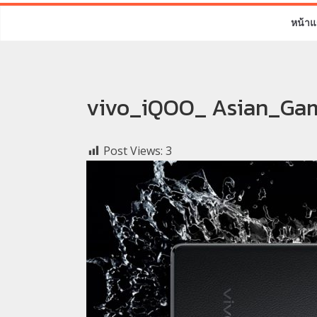
หน้าแ
vivo_iQOO_ Asian_Ga
Post Views:
3