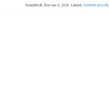
Skip
Latest:
Fortinet ยกระดับ
วันพฤหัสบดี, สิงหาคม 6, 2026
to
ความปลอดภัยให้อ
งาน AI อย่างมั่นใ
content
Samsung พูดภาษา
เปิดพื้นที่ให้ผู้
ใหม่ของ Galaxy 
Nothing Ear (3a)
ราคา 3,999 บา
Nothing Phone 
บาท
เปิดตัว “Quantum
ภาครัฐ–เอกชน–น
ระบบนิเวศควอนตัม
การใช้จริงในภา
Garmin เข้าซื้อก
และ TrainHeroic
ให้กับอีโคซิสเต็
ปี 2569 โต 25%