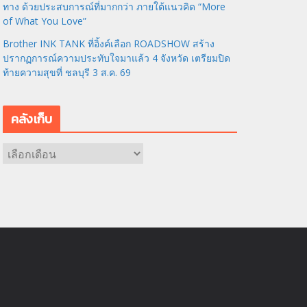
ทาง ด้วยประสบการณ์ที่มากกว่า ภายใต้แนวคิด “More
of What You Love”
Brother INK TANK ที่อิ้งค์เลือก ROADSHOW สร้าง
ปรากฏการณ์ความประทับใจมาแล้ว 4 จังหวัด เตรียมปิด
ท้ายความสุขที่ ชลบุรี 3 ส.ค. 69
คลังเก็บ
ค
ลั
ง
เ
ก็
บ