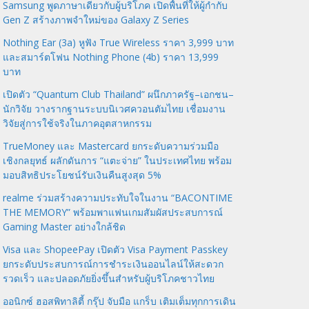
Samsung พูดภาษาเดียวกับผู้บริโภค เปิดพื้นที่ให้ผู้กำกับ
Gen Z สร้างภาพจำใหม่ของ Galaxy Z Series
Nothing Ear (3a) หูฟัง True Wireless ราคา 3,999 บาท
และสมาร์ตโฟน Nothing Phone (4b) ราคา 13,999
บาท
เปิดตัว “Quantum Club Thailand” ผนึกภาครัฐ–เอกชน–
นักวิจัย วางรากฐานระบบนิเวศควอนตัมไทย เชื่อมงาน
วิจัยสู่การใช้จริงในภาคอุตสาหกรรม
TrueMoney และ Mastercard ยกระดับความร่วมมือ
เชิงกลยุทธ์ ผลักดันการ “แตะจ่าย” ในประเทศไทย พร้อม
มอบสิทธิประโยชน์รับเงินคืนสูงสุด 5%
realme ร่วมสร้างความประทับใจในงาน “BACONTIME
THE MEMORY” พร้อมพาแฟนเกมสัมผัสประสบการณ์
Gaming Master อย่างใกล้ชิด
Visa และ ShopeePay เปิดตัว Visa Payment Passkey
ยกระดับประสบการณ์การชำระเงินออนไลน์ให้สะดวก
รวดเร็ว และปลอดภัยยิ่งขึ้นสำหรับผู้บริโภคชาวไทย
ออนิกซ์ ฮอสพิทาลิตี้ กรุ๊ป จับมือ แกร็บ เติมเต็มทุกการเดิน