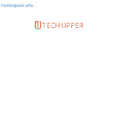
 FortiEndpoint เสริม
งค์กร รองรับการใช้
จ
เดียวกับผู้บริโภค
กำกับ Gen Z สร้างภาพจำ
Z Series
 หูฟัง True Wireless
ท และสมาร์ตโฟน
(4b) ราคา 13,999
 Club Thailand” ผนึก
ักวิจัย วางรากฐาน
ไทย เชื่อมงานวิจัยสู่
คอุตสาหกรรม
ิจการ TrainingPeaks
 เสริมความแข็งแกร่ง
มด้านฟิตเนส ไตรมาส 2