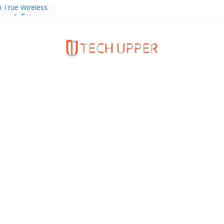
ง True Wireless
ะสมาร์ตโฟน
 ราคา 13,999
งความรัก ต้อนรับ
นลด 1,000 บาท
ดเต็ม ตั้งแต่ 1-
ร TrainingPeaks
ิมความแข็งแกร่ง
นฟิตเนส ไตรมาส 2
tiEndpoint เสริม
ร รองรับการใช้
วกับผู้บริโภค
 Gen Z สร้างภาพจำ
ries