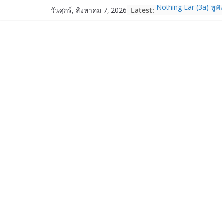
Skip
Nothing Ear (3a) หูฟั
Latest:
วันศุกร์, สิงหาคม 7, 2026
to
ราคา 3,999 บาท แล
Nothing Phone (4b)
content
บาท
realme เปิดแคมเปญส่
“วันแม่ 2569” รับส่ว
ผ่อน 0% พร้อมของแถมจั
14 ส.ค. 69
Garmin เข้าซื้อกิจกา
และ TrainHeroic เสร
ให้กับอีโคซิสเต็มด้า
ปี 2569 โต 25%
Fortinet ยกระดับ For
ความปลอดภัยให้องค์ก
งาน AI อย่างมั่นใจ
Samsung พูดภาษาเดีย
เปิดพื้นที่ให้ผู้กำกับ
ใหม่ของ Galaxy Z Se