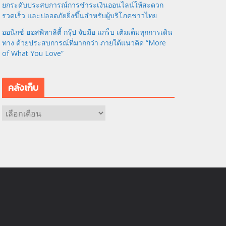
ยกระดับประสบการณ์การชำระเงินออนไลน์ให้สะดวก
รวดเร็ว และปลอดภัยยิ่งขึ้นสำหรับผู้บริโภคชาวไทย
ออนิกซ์ ฮอสพิทาลิตี้ กรุ๊ป จับมือ แกร็บ เติมเต็มทุกการเดิน
ทาง ด้วยประสบการณ์ที่มากกว่า ภายใต้แนวคิด “More
of What You Love”
คลังเก็บ
ค
ลั
ง
เ
ก็
บ