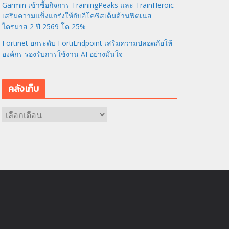
Garmin เข้าซื้อกิจการ TrainingPeaks และ TrainHeroic
เสริมความแข็งแกร่งให้กับอีโคซิสเต็มด้านฟิตเนส
ไตรมาส 2 ปี 2569 โต 25%
Fortinet ยกระดับ FortiEndpoint เสริมความปลอดภัยให้
องค์กร รองรับการใช้งาน AI อย่างมั่นใจ
คลังเก็บ
ค
ลั
ง
เ
ก็
บ