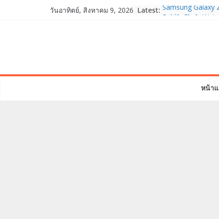
Skip
Latest:
Samsung Galaxy Z
วันอาทิตย์, สิงหาคม 9, 2026
to
Fold8, Flip8, Wat
Watch9 ประกาศควา
content
จองทั่วโลกโตเกิน
HUAWEI Pura 90s S
True 5G ลดสูงสุด 
สิทธิพิเศษครบครันท
บริการหลังการขาย
หน้าแ
TrueVisions ชวนค
“เนเน่ รอยัล” บนเวท
โมเมนต์สำคัญใน 
TALENT SEASON
realme เตรียมฉล
“828 Fan Festival
เซ็ปต์ “Make Your
OPPO Reno16 5G 
12GB+512GB เปิด
เพื่อนซี้ไอคอนิกคน
Edition เติมความน่