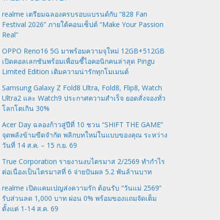
realme เตรียมฉลองครบรอบแบรนด์กับ “828 Fan
Festival 2026” ภายใต้คอนเซ็ปต์ “Make Your Passion
Real”
OPPO Reno16 5G มาพร้อมความจุใหม่ 12GB+512GB
เปิดคอลเลกชันพร้อมเพื่อนซี้ไอคอนิกคนล่าสุด Pingu
Limited Edition เติมความน่ารักทุกโมเมนต์
Samsung Galaxy Z Fold8 Ultra, Fold8, Flip8, Watch
Ultra2 และ Watch9 ประกาศความสำเร็จ ยอดสั่งจองทั่ว
โลกโตเกิน 30%
Acer Day ฉลองก้าวสู่ปีที่ 10 ชวน “SHIFT THE GAME”
จุดพลังข้ามขีดจำกัด พลิกบทใหม่ในแบบของคุณ ระหว่าง
วันที่ 14 ส.ค. – 15 ก.ย. 69
True Corporation รายงานงบไตรมาส 2/2569 ทำกำไร
ต่อเนื่องเป็นไตรมาสที่ 6 จ่ายปันผล 5.2 พันล้านบาท
realme เปิดแคมเปญส่งความรัก ต้อนรับ “วันแม่ 2569”
รับส่วนลด 1,000 บาท ผ่อน 0% พร้อมของแถมจัดเต็ม
ตั้งแต่ 1-14 ส.ค. 69