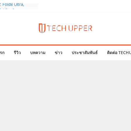
 Fold8 Ultra,
ch Ultra2 และ
มสำเร็จ ยอดสั่ง
 30%
eries 5G+ ซื้อกับ
19,400 บาท พร้อม
ั้งความบันเทิง และ
รก
รีวิว
บทความ
ข่าว
ประชาสัมพันธ์
ติดต่อ TECH
นไทยส่งใจเชียร์
ีโลก ร่วมลุ้นทุก
AMERICA’S GOT
 21
องครบรอบแบรนด์กับ
 2026” ภายใต้คอน
 Passion Real”
มาพร้อมความจุใหม่
คอลเลกชันพร้อม
ล่าสุด Pingu Limited
ารักทุกโมเมนต์