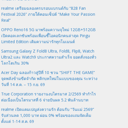
realme เตรียมฉลองครบรอบแบรนด์กับ “828 Fan
Festival 2026” ภายใต้คอนเซ็ปต์ “Make Your Passion
Real”
OPPO Reno16 5G มาพร้อมความจุใหม่ 12GB+512GB
เปิดคอลเลกชันพร้อมเพื่อนซี้ไอคอนิกคนล่าสุด Pingu
Limited Edition เติมความน่ารักทุกโมเมนต์
Samsung Galaxy Z Fold8 Ultra, Fold8, Flip8, Watch
Ultra2 และ Watch9 ประกาศความสำเร็จ ยอดสั่งจองทั่ว
โลกโตเกิน 30%
Acer Day ฉลองก้าวสู่ปีที่ 10 ชวน “SHIFT THE GAME”
จุดพลังข้ามขีดจำกัด พลิกบทใหม่ในแบบของคุณ ระหว่าง
วันที่ 14 ส.ค. – 15 ก.ย. 69
True Corporation รายงานงบไตรมาส 2/2569 ทำกำไร
ต่อเนื่องเป็นไตรมาสที่ 6 จ่ายปันผล 5.2 พันล้านบาท
realme เปิดแคมเปญส่งความรัก ต้อนรับ “วันแม่ 2569”
รับส่วนลด 1,000 บาท ผ่อน 0% พร้อมของแถมจัดเต็ม
ตั้งแต่ 1-14 ส.ค. 69