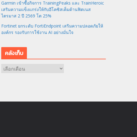
Garmin เข้าซื้อกิจการ TrainingPeaks และ TrainHeroic
เสริมความแข็งแกร่งให้กับอีโคซิสเต็มด้านฟิตเนส
ไตรมาส 2 ปี 2569 โต 25%
Fortinet ยกระดับ FortiEndpoint เสริมความปลอดภัยให้
องค์กร รองรับการใช้งาน AI อย่างมั่นใจ
คลังเก็บ
ค
ลั
ง
เ
ก็
บ