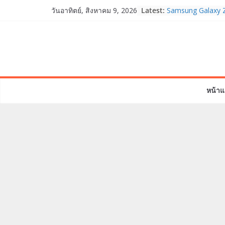
Skip
Latest:
Samsung Galaxy Z
วันอาทิตย์, สิงหาคม 9, 2026
to
Fold8, Flip8, Wat
Watch9 ประกาศควา
content
จองทั่วโลกโตเกิน
HUAWEI Pura 90s S
True 5G ลดสูงสุด 
สิทธิพิเศษครบครันท
บริการหลังการขาย
หน้าแ
TrueVisions ชวนค
“เนเน่ รอยัล” บนเวท
โมเมนต์สำคัญใน 
TALENT SEASON
realme เตรียมฉล
“828 Fan Festival
เซ็ปต์ “Make Your
OPPO Reno16 5G 
12GB+512GB เปิด
เพื่อนซี้ไอคอนิกคน
Edition เติมความน่