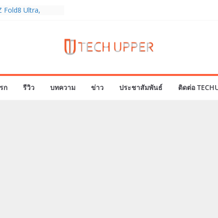
 Fold8 Ultra,
ch Ultra2 และ
มสำเร็จ ยอดสั่ง
 30%
eries 5G+ ซื้อกับ
19,400 บาท พร้อม
ั้งความบันเทิง และ
รก
รีวิว
บทความ
ข่าว
ประชาสัมพันธ์
ติดต่อ TECH
นไทยส่งใจเชียร์
ีโลก ร่วมลุ้นทุก
AMERICA’S GOT
 21
องครบรอบแบรนด์กับ
 2026” ภายใต้คอน
 Passion Real”
มาพร้อมความจุใหม่
คอลเลกชันพร้อม
ล่าสุด Pingu Limited
ารักทุกโมเมนต์