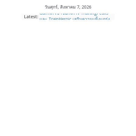
Skip
วันศุกร์, สิงหาคม 7, 2026
to
Garmin เข้าซื้อกิจการ TrainingPeaks
Latest:
content
และ TrainHeroic เสริมความแข็งแกร่ง
ให้กับอีโคซิสเต็มด้านฟิตเนส ไตรมาส 2
ปี 2569 โต 25%
Fortinet ยกระดับ FortiEndpoint เสริม
ความปลอดภัยให้องค์กร รองรับการใช้
งาน AI อย่างมั่นใจ
Samsung พูดภาษาเดียวกับผู้บริโภค
เปิดพื้นที่ให้ผู้กำกับ Gen Z สร้างภาพจำ
ใหม่ของ Galaxy Z Series
Nothing Ear (3a) หูฟัง True Wireless
ราคา 3,999 บาท และสมาร์ตโฟน
Nothing Phone (4b) ราคา 13,999
บาท
เปิดตัว “Quantum Club Thailand” ผนึก
ภาครัฐ–เอกชน–นักวิจัย วางรากฐาน
ระบบนิเวศควอนตัมไทย เชื่อมงานวิจัยสู่
การใช้จริงในภาคอุตสาหกรรม