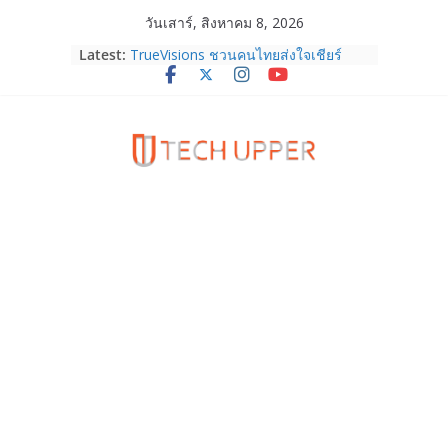
Skip
วันเสาร์, สิงหาคม 8, 2026
HUAWEI Pura 90s Series 5G+ ซื้อกับ
to
Latest:
True 5G ลดสูงสุด 19,400 บาท พร้อม
content
สิทธิพิเศษครบครันทั้งความบันเทิง และ
บริการหลังการขาย
TrueVisions ชวนคนไทยส่งใจเชียร์
“เนเน่ รอยัล” บนเวทีโลก ร่วมลุ้นทุก
โมเมนต์สำคัญใน AMERICA’S GOT
TALENT SEASON 21
realme เตรียมฉลองครบรอบแบรนด์กับ
“828 Fan Festival 2026” ภายใต้คอน
เซ็ปต์ “Make Your Passion Real”
OPPO Reno16 5G มาพร้อมความจุใหม่
12GB+512GB เปิดคอลเลกชันพร้อม
เพื่อนซี้ไอคอนิกคนล่าสุด Pingu Limited
Edition เติมความน่ารักทุกโมเมนต์
Samsung Galaxy Z Fold8 Ultra,
Fold8, Flip8, Watch Ultra2 และ
Watch9 ประกาศความสำเร็จ ยอดสั่ง
จองทั่วโลกโตเกิน 30%