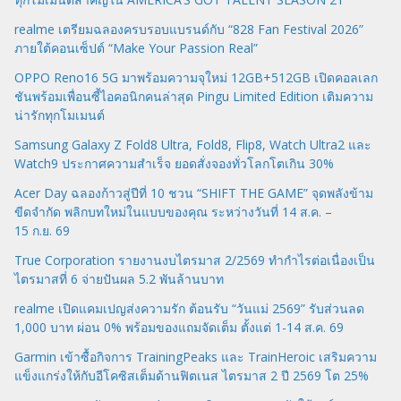
realme เตรียมฉลองครบรอบแบรนด์กับ “828 Fan Festival 2026”
ภายใต้คอนเซ็ปต์ “Make Your Passion Real”
OPPO Reno16 5G มาพร้อมความจุใหม่ 12GB+512GB เปิดคอลเลก
ชันพร้อมเพื่อนซี้ไอคอนิกคนล่าสุด Pingu Limited Edition เติมความ
น่ารักทุกโมเมนต์
Samsung Galaxy Z Fold8 Ultra, Fold8, Flip8, Watch Ultra2 และ
Watch9 ประกาศความสำเร็จ ยอดสั่งจองทั่วโลกโตเกิน 30%
Acer Day ฉลองก้าวสู่ปีที่ 10 ชวน “SHIFT THE GAME” จุดพลังข้าม
ขีดจำกัด พลิกบทใหม่ในแบบของคุณ ระหว่างวันที่ 14 ส.ค. –
15 ก.ย. 69
True Corporation รายงานงบไตรมาส 2/2569 ทำกำไรต่อเนื่องเป็น
ไตรมาสที่ 6 จ่ายปันผล 5.2 พันล้านบาท
realme เปิดแคมเปญส่งความรัก ต้อนรับ “วันแม่ 2569” รับส่วนลด
1,000 บาท ผ่อน 0% พร้อมของแถมจัดเต็ม ตั้งแต่ 1-14 ส.ค. 69
Garmin เข้าซื้อกิจการ TrainingPeaks และ TrainHeroic เสริมความ
แข็งแกร่งให้กับอีโคซิสเต็มด้านฟิตเนส ไตรมาส 2 ปี 2569 โต 25%