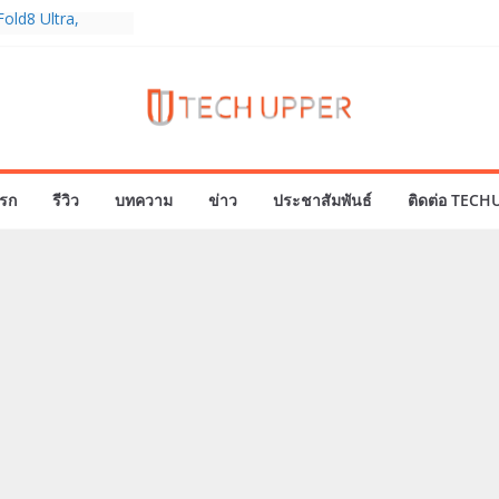
old8 Ultra,
 Ultra2 และ
ำเร็จ ยอดสั่ง
0%
ies 5G+ ซื้อกับ
9,400 บาท พร้อม
้งความบันเทิง และ
รก
รีวิว
บทความ
ข่าว
ประชาสัมพันธ์
ติดต่อ TECH
ทยส่งใจเชียร์
ลก ร่วมลุ้นทุก
MERICA’S GOT
1
ครบรอบแบรนด์กับ
2026” ภายใต้คอน
assion Real”
พร้อมความจุใหม่
ลเลกชันพร้อม
าสุด Pingu Limited
รักทุกโมเมนต์