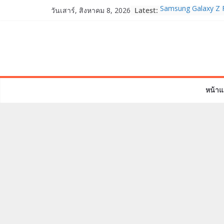
Skip
Latest:
Samsung Galaxy Z F
วันเสาร์, สิงหาคม 8, 2026
to
Fold8, Flip8, Watch
Watch9 ประกาศความส
content
จองทั่วโลกโตเกิน 3
HUAWEI Pura 90s Ser
True 5G ลดสูงสุด 1
สิทธิพิเศษครบครันทั
บริการหลังการขาย
หน้าแ
TrueVisions ชวนคนไ
“เนเน่ รอยัล” บนเวทีโ
โมเมนต์สำคัญใน A
TALENT SEASON 2
realme เตรียมฉลอง
“828 Fan Festival 
เซ็ปต์ “Make Your P
OPPO Reno16 5G มา
12GB+512GB เปิดคอ
เพื่อนซี้ไอคอนิกคนล่
Edition เติมความน่า