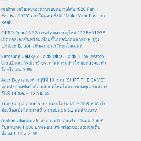
realme เตรียมฉลองครบรอบแบรนด์กับ “828 Fan
Festival 2026” ภายใต้คอนเซ็ปต์ “Make Your Passion
Real”
OPPO Reno16 5G มาพร้อมความจุใหม่ 12GB+512GB
เปิดคอลเลกชันพร้อมเพื่อนซี้ไอคอนิกคนล่าสุด Pingu
Limited Edition เติมความน่ารักทุกโมเมนต์
Samsung Galaxy Z Fold8 Ultra, Fold8, Flip8, Watch
Ultra2 และ Watch9 ประกาศความสำเร็จ ยอดสั่งจองทั่ว
โลกโตเกิน 30%
Acer Day ฉลองก้าวสู่ปีที่ 10 ชวน “SHIFT THE GAME”
จุดพลังข้ามขีดจำกัด พลิกบทใหม่ในแบบของคุณ ระหว่าง
วันที่ 14 ส.ค. – 15 ก.ย. 69
True Corporation รายงานงบไตรมาส 2/2569 ทำกำไร
ต่อเนื่องเป็นไตรมาสที่ 6 จ่ายปันผล 5.2 พันล้านบาท
realme เปิดแคมเปญส่งความรัก ต้อนรับ “วันแม่ 2569”
รับส่วนลด 1,000 บาท ผ่อน 0% พร้อมของแถมจัดเต็ม
ตั้งแต่ 1-14 ส.ค. 69