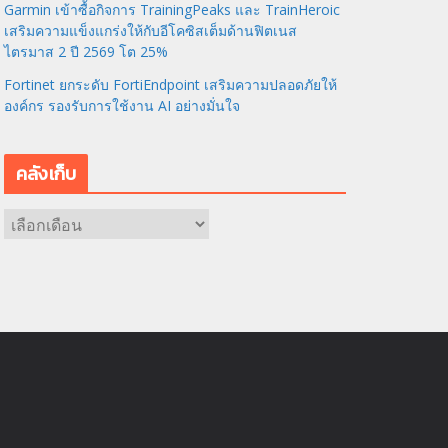
Garmin เข้าซื้อกิจการ TrainingPeaks และ TrainHeroic
เสริมความแข็งแกร่งให้กับอีโคซิสเต็มด้านฟิตเนส
ไตรมาส 2 ปี 2569 โต 25%
Fortinet ยกระดับ FortiEndpoint เสริมความปลอดภัยให้
องค์กร รองรับการใช้งาน AI อย่างมั่นใจ
คลังเก็บ
ค
ลั
ง
เ
ก็
บ