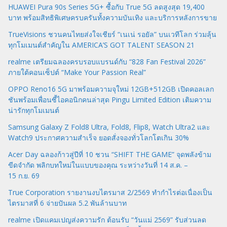
HUAWEI Pura 90s Series 5G+ ซื้อกับ True 5G ลดสูงสุด 19,400
บาท พร้อมสิทธิพิเศษครบครันทั้งความบันเทิง และบริการหลังการขาย
TrueVisions ชวนคนไทยส่งใจเชียร์ “เนเน่ รอยัล” บนเวทีโลก ร่วมลุ้น
ทุกโมเมนต์สำคัญใน AMERICA’S GOT TALENT SEASON 21
realme เตรียมฉลองครบรอบแบรนด์กับ “828 Fan Festival 2026”
ภายใต้คอนเซ็ปต์ “Make Your Passion Real”
OPPO Reno16 5G มาพร้อมความจุใหม่ 12GB+512GB เปิดคอลเลก
ชันพร้อมเพื่อนซี้ไอคอนิกคนล่าสุด Pingu Limited Edition เติมความ
น่ารักทุกโมเมนต์
Samsung Galaxy Z Fold8 Ultra, Fold8, Flip8, Watch Ultra2 และ
Watch9 ประกาศความสำเร็จ ยอดสั่งจองทั่วโลกโตเกิน 30%
Acer Day ฉลองก้าวสู่ปีที่ 10 ชวน “SHIFT THE GAME” จุดพลังข้าม
ขีดจำกัด พลิกบทใหม่ในแบบของคุณ ระหว่างวันที่ 14 ส.ค. –
15 ก.ย. 69
True Corporation รายงานงบไตรมาส 2/2569 ทำกำไรต่อเนื่องเป็น
ไตรมาสที่ 6 จ่ายปันผล 5.2 พันล้านบาท
realme เปิดแคมเปญส่งความรัก ต้อนรับ “วันแม่ 2569” รับส่วนลด