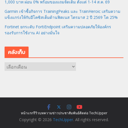
1,000 บาท ผ่อน 0% พร้อมของแถมจัดเต็ม ตั้งแต่ 1-14 ส.ค. 69
Garmin เข้าซื้อกิจการ TrainingPeaks และ TrainHeroic เสริมความ
แข็งแกร่งให้กับอีโคซิสเต็มด้านฟิตเนส ไตรมาส 2 ปี 2569 โต 25%
Fortinet ยกระดับ FortiEndpoint เสริมความปลอดภัยให้องค์กร
รองรับการใช้งาน AI อย่างมั่นใจ
คลังเก็บ
ค
ลั
ง
เ
ก็
บ
หน้าแรก
รีวิว
บทความ
ข่าว
ประชาสัมพันธ์
ติดต่อ TechUpper
Copyright © 2026
TechUpper
. All rights reserved.