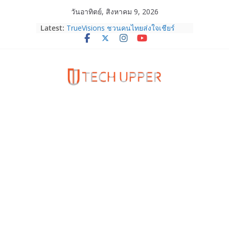
Skip
วันอาทิตย์, สิงหาคม 9, 2026
to
Latest:
TrueVisions ชวนคนไทยส่งใจเชียร์
content
“เนเน่ รอยัล” บนเวทีโลก ร่วมลุ้นทุก
โมเมนต์สำคัญใน AMERICA’S GOT
TALENT SEASON 21
realme เตรียมฉลองครบรอบแบรนด์กับ
“828 Fan Festival 2026” ภายใต้คอน
เซ็ปต์ “Make Your Passion Real”
OPPO Reno16 5G มาพร้อมความจุใหม่
12GB+512GB เปิดคอลเลกชันพร้อม
เพื่อนซี้ไอคอนิกคนล่าสุด Pingu Limited
Edition เติมความน่ารักทุกโมเมนต์
Samsung Galaxy Z Fold8 Ultra,
Fold8, Flip8, Watch Ultra2 และ
Watch9 ประกาศความสำเร็จ ยอดสั่ง
จองทั่วโลกโตเกิน 30%
HUAWEI Pura 90s Series 5G+ ซื้อกับ
True 5G ลดสูงสุด 19,400 บาท พร้อม
สิทธิพิเศษครบครันทั้งความบันเทิง และ
บริการหลังการขาย