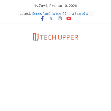
Skip
วันจันทร์, สิงหาคม 10, 2026
to
สรุปข้อมูล Apple จะเปิดตัว iPhone 18
Latest:
Series ในเดือน ก.ย. 69 คาดว่าจะเน้น
content
ไปที่รุ่นระดับบน โดยอาจจะมาพร้อม
iPhone Ultra จอพับรุ่นแรก!
HUAWEI Pura 90s Series 5G+ ซื้อกับ
True 5G ลดสูงสุด 19,400 บาท พร้อม
สิทธิพิเศษครบครันทั้งความบันเทิง และ
บริการหลังการขาย
TrueVisions ชวนคนไทยส่งใจเชียร์
“เนเน่ รอยัล” บนเวทีโลก ร่วมลุ้นทุก
โมเมนต์สำคัญใน AMERICA’S GOT
TALENT SEASON 21
realme เตรียมฉลองครบรอบแบรนด์กับ
“828 Fan Festival 2026” ภายใต้คอน
เซ็ปต์ “Make Your Passion Real”
OPPO Reno16 5G มาพร้อมความจุใหม่
12GB+512GB เปิดคอลเลกชันพร้อม
เพื่อนซี้ไอคอนิกคนล่าสุด Pingu Limited
Edition เติมความน่ารักทุกโมเมนต์