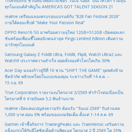
TrueVisions ชวนคนไทยส่งใจเชียร์ “เนเน่ รอยัล” บนเวทีโลก ร่วมลุ้น
ทุกโมเมนต์สำคัญใน AMERICA’S GOT TALENT SEASON 21
realme เตรียมฉลองครบรอบแบรนด์กับ “828 Fan Festival 2026”
ภายใต้คอนเซ็ปต์ “Make Your Passion Real”
OPPO Reno16 5G มาพร้อมความจุใหม่ 12GB+512GB เปิดคอลเลก
ชันพร้อมเพื่อนซี้ไอคอนิกคนล่าสุด Pingu Limited Edition เติมความ
น่ารักทุกโมเมนต์
Samsung Galaxy Z Fold8 Ultra, Fold8, Flip8, Watch Ultra2 และ
Watch9 ประกาศความสำเร็จ ยอดสั่งจองทั่วโลกโตเกิน 30%
Acer Day ฉลองก้าวสู่ปีที่ 10 ชวน “SHIFT THE GAME” จุดพลังข้าม
ขีดจำกัด พลิกบทใหม่ในแบบของคุณ ระหว่างวันที่ 14 ส.ค. –
15 ก.ย. 69
True Corporation รายงานงบไตรมาส 2/2569 ทำกำไรต่อเนื่องเป็น
ไตรมาสที่ 6 จ่ายปันผล 5.2 พันล้านบาท
realme เปิดแคมเปญส่งความรัก ต้อนรับ “วันแม่ 2569” รับส่วนลด
1,000 บาท ผ่อน 0% พร้อมของแถมจัดเต็ม ตั้งแต่ 1-14 ส.ค. 69
Garmin เข้าซื้อกิจการ TrainingPeaks และ TrainHeroic เสริมความ
แข็งแกร่งให้กับอีโคซิสเต็มด้านฟิตเนส ไตรมาส 2 ปี 2569 โต 25%