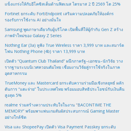
แข็งแกร่งให้กับอีโคซิสเต็มด้านฟิตเนส ไตรมาส 2 ปี 2569 โต 25%
Fortinet ยกระดับ FortiEndpoint เสริมความปลอดภัยให้องค์กร
รองรับการใช้งาน AI อย่างมั่นใจ
Samsung พูดภาษาเดียวกับผู้บริโภค เปิดพื้นที่ให้ผู้กำกับ Gen Z สร้าง
ภาพจำใหม่ของ Galaxy Z Series
Nothing Ear (3a) หูฟัง True Wireless ราคา 3,999 บาท และสมาร์ต
โฟน Nothing Phone (4b) ราคา 13,999 บาท
เปิดตัว “Quantum Club Thailand” ผนึกภาครัฐ–เอกชน–นักวิจัย วาง
รากฐานระบบนิเวศควอนตัมไทย เชื่อมงานวิจัยสู่การใช้จริงในภาค
อุตสาหกรรม
TrueMoney และ Mastercard ยกระดับความร่วมมือเชิงกลยุทธ์ ผลัก
ดันการ “แตะจ่าย” ในประเทศไทย พร้อมมอบสิทธิประโยชน์รับเงินคืน
สูงสุด 5%
realme ร่วมสร้างความประทับใจในงาน “BACONTIME THE
MEMORY” พร้อมพาแฟนเกมสัมผัสประสบการณ์ Gaming Master
อย่างใกล้ชิด
Visa และ ShopeePay เปิดตัว Visa Payment Passkey ยกระดับ