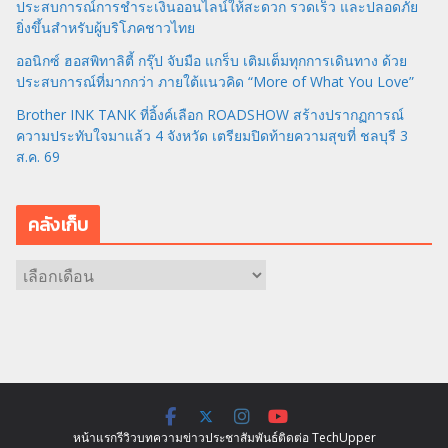
ประสบการณ์การชำระเงินออนไลน์ให้สะดวก รวดเร็ว และปลอดภัย
ยิ่งขึ้นสำหรับผู้บริโภคชาวไทย
ออนิกซ์ ฮอสพิทาลิตี้ กรุ๊ป จับมือ แกร็บ เติมเต็มทุกการเดินทาง ด้วย
ประสบการณ์ที่มากกว่า ภายใต้แนวคิด “More of What You Love”
Brother INK TANK ที่อิ้งค์เลือก ROADSHOW สร้างปรากฏการณ์
ความประทับใจมาแล้ว 4 จังหวัด เตรียมปิดท้ายความสุขที่ ชลบุรี 3
ส.ค. 69
คลังเก็บ
ค
ลั
ง
เ
ก็
บ
หน้าแรก
รีวิว
บทความ
ข่าว
ประชาสัมพันธ์
ติดต่อ TechUpper