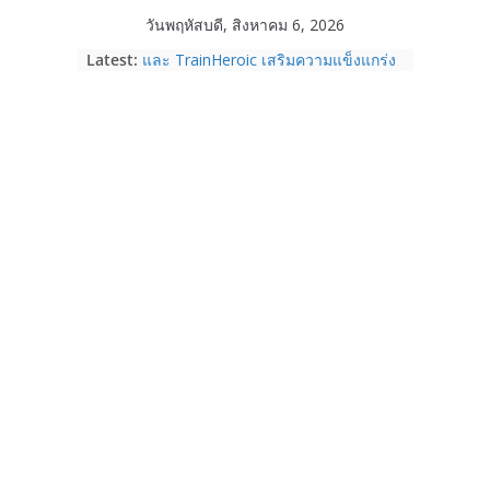
Skip
วันพฤหัสบดี, สิงหาคม 6, 2026
Garmin เข้าซื้อกิจการ TrainingPeaks
to
Latest:
และ TrainHeroic เสริมความแข็งแกร่ง
content
ให้กับอีโคซิสเต็มด้านฟิตเนส ไตรมาส 2
ปี 2569 โต 25%
Fortinet ยกระดับ FortiEndpoint เสริม
ความปลอดภัยให้องค์กร รองรับการใช้
งาน AI อย่างมั่นใจ
Samsung พูดภาษาเดียวกับผู้บริโภค
เปิดพื้นที่ให้ผู้กำกับ Gen Z สร้างภาพจำ
ใหม่ของ Galaxy Z Series
Nothing Ear (3a) หูฟัง True Wireless
ราคา 3,999 บาท และสมาร์ตโฟน
Nothing Phone (4b) ราคา 13,999
บาท
เปิดตัว “Quantum Club Thailand” ผนึก
ภาครัฐ–เอกชน–นักวิจัย วางรากฐาน
ระบบนิเวศควอนตัมไทย เชื่อมงานวิจัยสู่
การใช้จริงในภาคอุตสาหกรรม