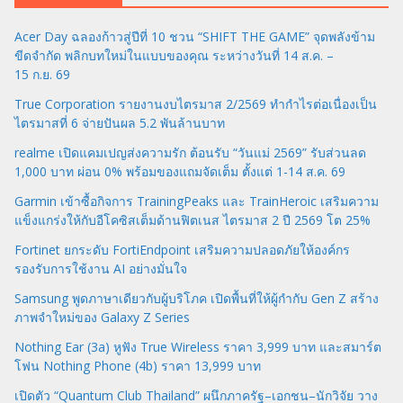
Acer Day ฉลองก้าวสู่ปีที่ 10 ชวน “SHIFT THE GAME” จุดพลังข้าม
ขีดจำกัด พลิกบทใหม่ในแบบของคุณ ระหว่างวันที่ 14 ส.ค. –
15 ก.ย. 69
True Corporation รายงานงบไตรมาส 2/2569 ทำกำไรต่อเนื่องเป็น
ไตรมาสที่ 6 จ่ายปันผล 5.2 พันล้านบาท
realme เปิดแคมเปญส่งความรัก ต้อนรับ “วันแม่ 2569” รับส่วนลด
1,000 บาท ผ่อน 0% พร้อมของแถมจัดเต็ม ตั้งแต่ 1-14 ส.ค. 69
Garmin เข้าซื้อกิจการ TrainingPeaks และ TrainHeroic เสริมความ
แข็งแกร่งให้กับอีโคซิสเต็มด้านฟิตเนส ไตรมาส 2 ปี 2569 โต 25%
Fortinet ยกระดับ FortiEndpoint เสริมความปลอดภัยให้องค์กร
รองรับการใช้งาน AI อย่างมั่นใจ
Samsung พูดภาษาเดียวกับผู้บริโภค เปิดพื้นที่ให้ผู้กำกับ Gen Z สร้าง
ภาพจำใหม่ของ Galaxy Z Series
Nothing Ear (3a) หูฟัง True Wireless ราคา 3,999 บาท และสมาร์ต
โฟน Nothing Phone (4b) ราคา 13,999 บาท
เปิดตัว “Quantum Club Thailand” ผนึกภาครัฐ–เอกชน–นักวิจัย วาง