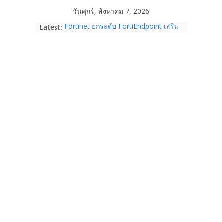
Skip
วันศุกร์, สิงหาคม 7, 2026
to
Fortinet ยกระดับ FortiEndpoint เสริม
Latest:
content
ความปลอดภัยให้องค์กร รองรับการใช้
งาน AI อย่างมั่นใจ
Acer Day ฉลองก้าวสู่ปีที่ 10 ชวน
“SHIFT THE GAME” จุดพลังข้ามขีด
จำกัด พลิกบทใหม่ในแบบของคุณ
ระหว่างวันที่ 14 ส.ค. – 15 ก.ย. 69
True Corporation รายงานงบไตรมาส
2/2569 ทำกำไรต่อเนื่องเป็นไตรมาสที่ 6
จ่ายปันผล 5.2 พันล้านบาท
realme เปิดแคมเปญส่งความรัก ต้อนรับ
“วันแม่ 2569” รับส่วนลด 1,000 บาท
ผ่อน 0% พร้อมของแถมจัดเต็ม ตั้งแต่ 1-
14 ส.ค. 69
Garmin เข้าซื้อกิจการ TrainingPeaks
และ TrainHeroic เสริมความแข็งแกร่ง
ให้กับอีโคซิสเต็มด้านฟิตเนส ไตรมาส 2
ปี 2569 โต 25%