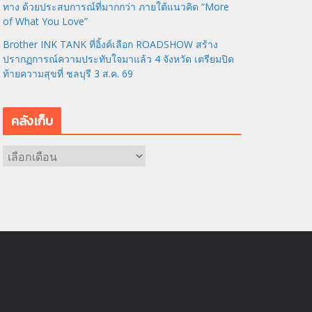
ทาง ด้วยประสบการณ์ที่มากกว่า ภายใต้แนวคิด “More
of What You Love”
Brother INK TANK ที่อิ้งค์เลือก ROADSHOW สร้าง
ปรากฏการณ์ความประทับใจมาแล้ว 4 จังหวัด เตรียมปิด
ท้ายความสุขที่ ชลบุรี 3 ส.ค. 69
คลังเก็บ
ค
ลั
ง
เ
ก็
บ