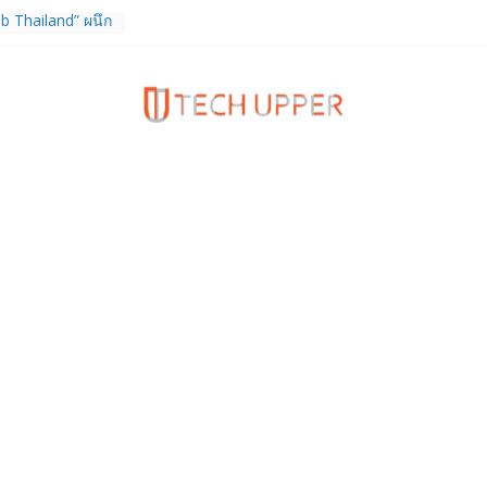
b Thailand” ผนึก
จัย วางรากฐาน
เชื่อมงานวิจัยสู่
สาหกรรม
ร TrainingPeaks
ิมความแข็งแกร่ง
นฟิตเนส ไตรมาส 2
tiEndpoint เสริม
ร รองรับการใช้
วกับผู้บริโภค
 Gen Z สร้างภาพจำ
ries
ง True Wireless
ะสมาร์ตโฟน
 ราคา 13,999