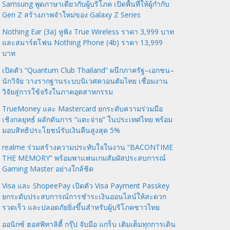
Samsung พูดภาษาเดียวกับผู้บริโภค เปิดพื้นที่ให้ผู้กำกับ
Gen Z สร้างภาพจำใหม่ของ Galaxy Z Series
Nothing Ear (3a) หูฟัง True Wireless ราคา 3,999 บาท
และสมาร์ตโฟน Nothing Phone (4b) ราคา 13,999
บาท
เปิดตัว “Quantum Club Thailand” ผนึกภาครัฐ–เอกชน–
นักวิจัย วางรากฐานระบบนิเวศควอนตัมไทย เชื่อมงาน
วิจัยสู่การใช้จริงในภาคอุตสาหกรรม
TrueMoney และ Mastercard ยกระดับความร่วมมือ
เชิงกลยุทธ์ ผลักดันการ “แตะจ่าย” ในประเทศไทย พร้อม
มอบสิทธิประโยชน์รับเงินคืนสูงสุด 5%
realme ร่วมสร้างความประทับใจในงาน “BACONTIME
THE MEMORY” พร้อมพาแฟนเกมสัมผัสประสบการณ์
Gaming Master อย่างใกล้ชิด
Visa และ ShopeePay เปิดตัว Visa Payment Passkey
ยกระดับประสบการณ์การชำระเงินออนไลน์ให้สะดวก
รวดเร็ว และปลอดภัยยิ่งขึ้นสำหรับผู้บริโภคชาวไทย
ออนิกซ์ ฮอสพิทาลิตี้ กรุ๊ป จับมือ แกร็บ เติมเต็มทุกการเดิน