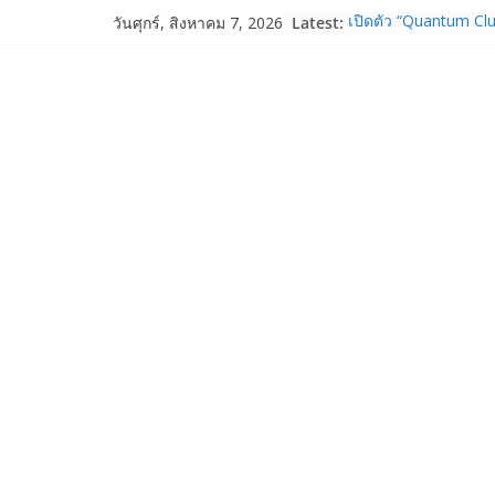
Skip
Latest:
เปิดตัว “Quantum Clu
วันศุกร์, สิงหาคม 7, 2026
to
ภาครัฐ–เอกชน–นักวิ
ระบบนิเวศควอนตัมไทย 
content
การใช้จริงในภาคอุต
Garmin เข้าซื้อกิจกา
และ TrainHeroic เสร
ให้กับอีโคซิสเต็มด้า
ปี 2569 โต 25%
Fortinet ยกระดับ For
ความปลอดภัยให้องค์ก
งาน AI อย่างมั่นใจ
Samsung พูดภาษาเดีย
เปิดพื้นที่ให้ผู้กำกับ
ใหม่ของ Galaxy Z Se
Nothing Ear (3a) หูฟั
ราคา 3,999 บาท แล
Nothing Phone (4b)
บาท