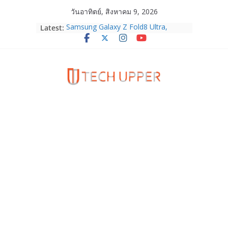
Skip
วันอาทิตย์, สิงหาคม 9, 2026
to
Samsung Galaxy Z Fold8 Ultra,
Latest:
content
Fold8, Flip8, Watch Ultra2 และ
Watch9 ประกาศความสำเร็จ ยอดสั่ง
จองทั่วโลกโตเกิน 30%
HUAWEI Pura 90s Series 5G+ ซื้อกับ
True 5G ลดสูงสุด 19,400 บาท พร้อม
สิทธิพิเศษครบครันทั้งความบันเทิง และ
บริการหลังการขาย
TrueVisions ชวนคนไทยส่งใจเชียร์
“เนเน่ รอยัล” บนเวทีโลก ร่วมลุ้นทุก
โมเมนต์สำคัญใน AMERICA’S GOT
TALENT SEASON 21
realme เตรียมฉลองครบรอบแบรนด์กับ
“828 Fan Festival 2026” ภายใต้คอน
เซ็ปต์ “Make Your Passion Real”
OPPO Reno16 5G มาพร้อมความจุใหม่
12GB+512GB เปิดคอลเลกชันพร้อม
เพื่อนซี้ไอคอนิกคนล่าสุด Pingu Limited
Edition เติมความน่ารักทุกโมเมนต์