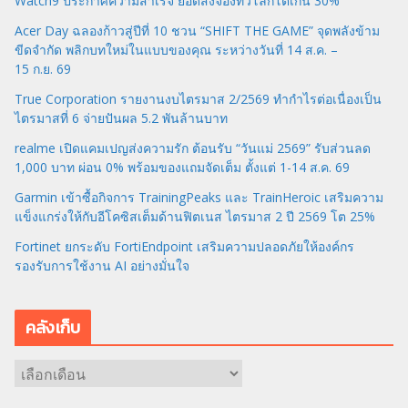
Watch9 ประกาศความสำเร็จ ยอดสั่งจองทั่วโลกโตเกิน 30%
Acer Day ฉลองก้าวสู่ปีที่ 10 ชวน “SHIFT THE GAME” จุดพลังข้าม
ขีดจำกัด พลิกบทใหม่ในแบบของคุณ ระหว่างวันที่ 14 ส.ค. –
15 ก.ย. 69
True Corporation รายงานงบไตรมาส 2/2569 ทำกำไรต่อเนื่องเป็น
ไตรมาสที่ 6 จ่ายปันผล 5.2 พันล้านบาท
realme เปิดแคมเปญส่งความรัก ต้อนรับ “วันแม่ 2569” รับส่วนลด
1,000 บาท ผ่อน 0% พร้อมของแถมจัดเต็ม ตั้งแต่ 1-14 ส.ค. 69
Garmin เข้าซื้อกิจการ TrainingPeaks และ TrainHeroic เสริมความ
แข็งแกร่งให้กับอีโคซิสเต็มด้านฟิตเนส ไตรมาส 2 ปี 2569 โต 25%
Fortinet ยกระดับ FortiEndpoint เสริมความปลอดภัยให้องค์กร
รองรับการใช้งาน AI อย่างมั่นใจ
คลังเก็บ
ค
ลั